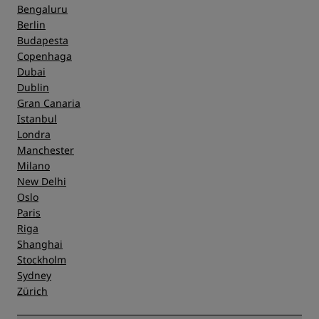
Bengaluru
Berlin
Budapesta
Copenhaga
Dubai
Dublin
Gran Canaria
Istanbul
Londra
Manchester
Milano
New Delhi
Oslo
Paris
Riga
Shanghai
Stockholm
Sydney
Zürich