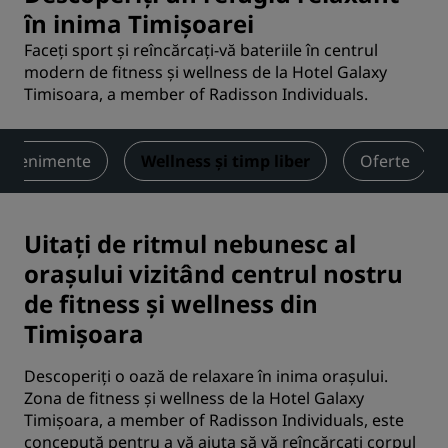
în inima Timișoarei
Faceți sport și reîncărcați-vă bateriile în centrul
modern de fitness și wellness de la Hotel Galaxy
Timisoara, a member of Radisson Individuals.
i evenimente
Wellness și timp liber
Oferte
Uitați de ritmul nebunesc al
orașului vizitând centrul nostru
de fitness și wellness din
Timișoara
Descoperiți o oază de relaxare în inima orașului.
Zona de fitness și wellness de la Hotel Galaxy
Timișoara, a member of Radisson Individuals, este
concepută pentru a vă ajuta să vă reîncărcați corpul