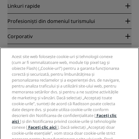
Linkuri rapide
Radisson Rewards
Profesioniști din domeniul turismului
Garanția celui mai bun tarif online
Blog
Parteneri
Corporativ
Destinații
Agenți de turism
Hoteluri noi și viitoare
Radisson Hotel Group
Juridic
Aplicația Radisson Hotels
Acest site web folosește cookie-uri și tehnologii conexe
Media
Hoteluri cu programul Sports Approved
(cum ar fi semnalizatoare web, module tip pixel tag și
Cariere RHG
Centrul de confidențialitate
Asistență
Hoteluri adecvate pentru familii
obiecte Flash) („Cookie-uri”) pentru a garanta funcționarea
Cariere PPHE
Aviz juridic
Sănătate și siguranță
corectă și securizată, pentru îmbunătățirea și
Cariere EHL
Termene și condiții Radisson Rewards
personalizarea reclamelor și a experienței dvs. de navigare,
Alerte pentru consumatori
The Club by RHG
Rețele de socializare
Acordul privind utilizarea site-ului
pentru analiza traficului și a utilizării site-ului web, pentru
Contact
Dezvoltarea afacerilor
memorarea setărilor dvs. și pentru a ne susține activitățile
Accesibilitate digitală
Întrebări frecvente
Mărci Radisson Hotels
Afaceri responsabile
de marketing și vânzări. Dacă selectați „Acceptați toate
Declarație privind sclavia modernă
Hartă site
cookie-urile”, sunteți de acord că Radisson poate colecta
Achiziție
date despre dvs. și poate utiliza cookie-urile conform
descrierii din Notificarea de confidențialitate [
Faceți clic
aici
] și din Notificarea privind cookie-urile și tehnologiile
conexe [
Faceți clic aici
]. Dacă selectați „Acceptați doar
cookie-urile esențiale”, vom stoca doar cookie-urile strict