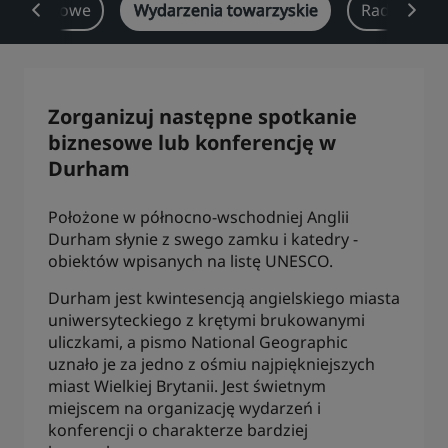
ia branżowe
Wydarzenia towarzyskie
Radisson R
Park Plaza
Park Inn by Radisson
Hotele w centrum miasta
Zapraszamy na nasz blog
Zorganizuj następne spotkanie
Prize by Radisson
Country Inn & Suites
biznesowe lub konferencję w
Durham
Położone w północno-wschodniej Anglii
Marki stowarzyszone w Chinach
Durham słynie z swego zamku i katedry -
J.
Jin Jiang
obiektów wpisanych na listę UNESCO.
Durham jest kwintesencją angielskiego miasta
uniwersyteckiego z krętymi brukowanymi
Kunlun
Golden Tulip
uliczkami, a pismo National Geographic
uznało je za jedno z ośmiu najpiękniejszych
miast Wielkiej Brytanii. Jest świetnym
miejscem na organizację wydarzeń i
konferencji o charakterze bardziej