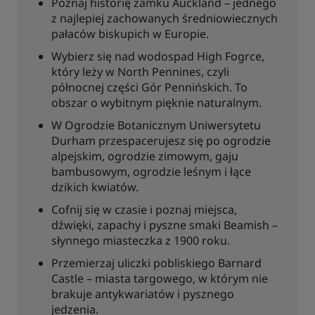
Poznaj historię zamku Auckland – jednego
z najlepiej zachowanych średniowiecznych
pałaców biskupich w Europie.
Wybierz się nad wodospad High Fogrce,
który leży w North Pennines, czyli
północnej części Gór Pennińskich. To
obszar o wybitnym pięknie naturalnym.
W Ogrodzie Botanicznym Uniwersytetu
Durham przespacerujesz się po ogrodzie
alpejskim, ogrodzie zimowym, gaju
bambusowym, ogrodzie leśnym i łące
dzikich kwiatów.
Cofnij się w czasie i poznaj miejsca,
dźwięki, zapachy i pyszne smaki Beamish –
słynnego miasteczka z 1900 roku.
Przemierzaj uliczki pobliskiego Barnard
Castle – miasta targowego, w którym nie
brakuje antykwariatów i pysznego
jedzenia.