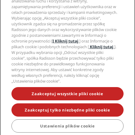
analizowania ruchu i korzystania z witryny,
zapamiętywania preferencji i ustawień użytkownika oraz w
celach prowadzenia sprzedaży i kampanii marketingowych.
Media społecznościowe
Wybierając opcję „Akceptuj wszystkie pliki cookie”,
użytkownik zgadza się na gromadzenie przez spółkę
Marki Radisson Hotels
Radisson jego danych oraz wykorzystywanie plików cookie
zgodnie z postanowieniami zawartymi w Informacji o
tiktok
instagram
youtube
facebook
whatsapp
pinterest
threads
twitter
linkedin
ochronie prywatności [
I Kliknij tutaj
] oraz Informacje o
plikach cookie i podobnych technologiach [
Kliknij tutaj
].
W przypadku wybrania opcji „Odrzuć wszystkie pliki
cookie”, spółka Radisson będzie przechowywać tylko pliki
cookie niezbędne do prawidłowego funkcjonowania
NIE PRZEGAP NAJCIEKAWSZYCH OFERT
witryny internetowej. Aby ustawić konkretne zgody
według własnych preferencji, należy kliknąć opcję
„Ustawienia plików cookie”.
© 2026 Radisson Hotel Group.
Wszelkie prawa
Zaakceptuj wszystkie pliki cookie
zastrzeżone. RHG Radisson Hotel Group, Radisson,
Radisson RED, Radisson Blu, Radisson Collection,
Radisson Individuals, Park Plaza, Park Inn, Country Inn
& Suites, Prize by Radisson, Radisson Rewards oraz
Zaakceptuj tylko niezbędne pliki cookie
Radisson Meetings są znakami towarowymi Radisson
Hotel Group.
Ustawienia plików cookie