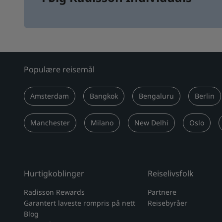
Populære reisemål
Amsterdam
Bangkok
Bengaluru
Berlin
Manchester
Milano
New Delhi
Oslo
Hurtigkoblinger
Reiselivsfolk
Radisson Rewards
Partnere
Garantert laveste rompris på nett
Reisebyråer
Blog