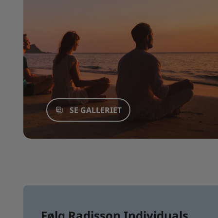
SE GALLERIET
Følg Radisson Individuals