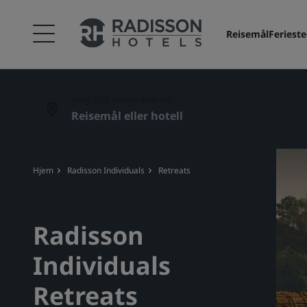
Reisemål
Feriest
Velg ditt neste eventyr
Hjem
Radisson Individuals
Retreats
Radisson
Individuals
Retreats