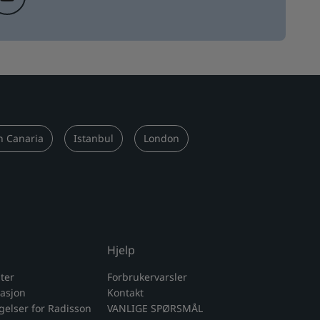
n Canaria
Istanbul
London
Hjelp
ter
Forbrukervarsler
masjon
Kontakt
ngelser for Radisson
VANLIGE SPØRSMÅL