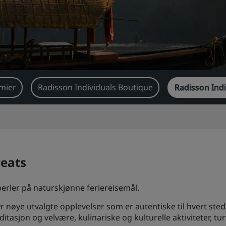
emier
Radisson Individuals Boutique
Radisson Indi
reats
perler på naturskjønne feriereisemål.
yr nøye utvalgte opplevelser som er autentiske til hvert ste
asjon og velvære, kulinariske og kulturelle aktiviteter, ture