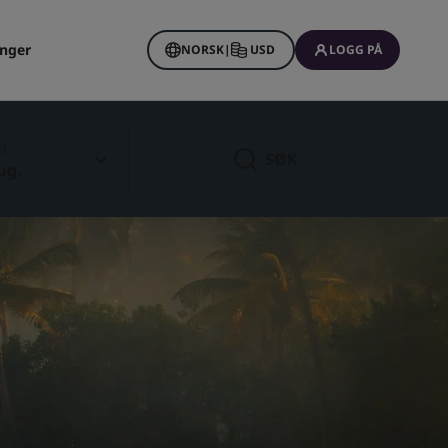
inger
NORSK
|
USD
LOGG PÅ
g
SØK
ug.