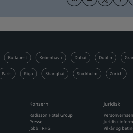
Budapest
København
Dubai
Dublin
Gra
Paris
Riga
Shanghai
Stockholm
Zürich
Konsern
Juridisk
Radisson Hotel Group
Personvernsen
Presse
Juridisk infor
Jobb i RHG
Vilkår og beti