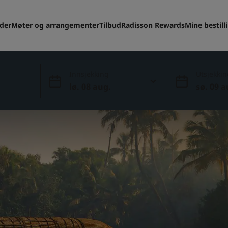
eder
Møter og arrangementer
Tilbud
Radisson Rewards
Mine bestill
Innsjekking
Utsjekkin
lø. 08 aug.
sø. 09 a