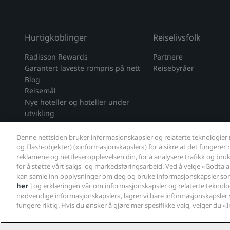
Hurtigkoblinger
Reiselivsfolk
Radisson Rewards
Partnere
Garantert laveste rompris på nett
Reisebyråer
Blog
Reisemål
Nye hoteller og hoteller under
utvikling
Radisson Hotels APP
Sportsgodkjente hoteller
Denne nettsiden bruker informasjonskapsler og relaterte teknologier 
og Flash-objekter) («informasjonskapsler») for å sikre at det fungerer ri
Familievennlige hoteller
reklamene og nettleseropplevelsen din, for å analysere trafikk og bruk 
Helse og sikkerhet
for å støtte vårt salgs- og markedsføringsarbeid. Ved å velge «Godta 
kan samle inn opplysninger om deg og bruke informasjonskapsler som
her
] og erklæringen vår om informasjonskapsler og relaterte teknolog
Sosiale medier
Opplev appen vår
nødvendige informasjonskapsler», lagrer vi bare informasjonskapsler 
fungere riktig. Hvis du ønsker å gjøre mer spesifikke valg, velger du «I
Radisson Hotels-merker
Opplev Radisson Hote
tiktok
instagram
youtube
facebook
whatsapp
pinterest
threads
twitter
linkedin