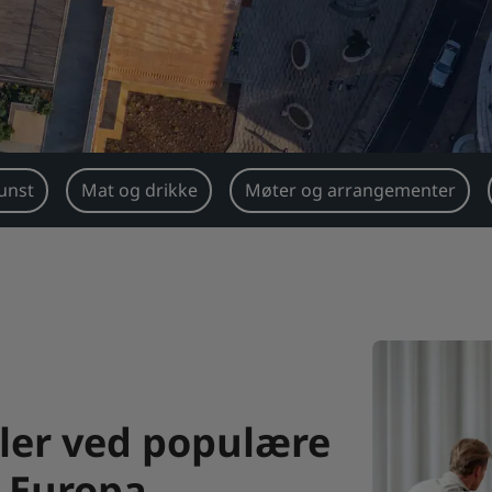
unst
Mat og drikke
Møter og arrangementer
ller ved populære
e Europa