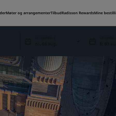
eder
Møter og arrangementer
Tilbud
Radisson Rewards
Mine bestill
Innsjekking
Utsjekkin
to. 06 aug.
fr. 07 au