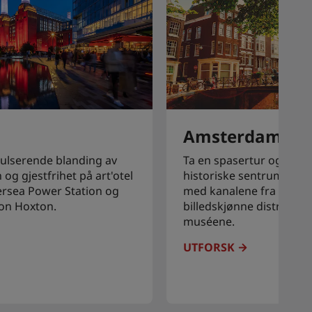
Amsterdam
ulserende blanding av
Ta en spasertur og utfor
 og gjestfrihet på art'otel
historiske sentrum av 
rsea Power Station og
med kanalene fra 1600-ta
don Hoxton.
billedskjønne distrikte
muséene.
UTFORSK