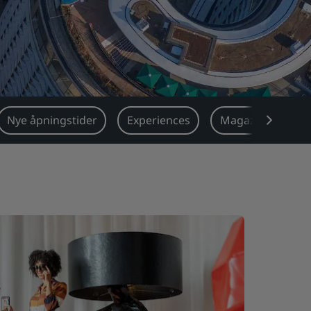
Nye åpningstider
Experiences
Magazine
L