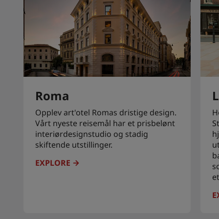
Roma
Opplev art'otel Romas dristige design.
H
Vårt nyeste reisemål har et prisbelønt
S
interiørdesignstudio og stadig
h
skiftende utstillinger.
u
b
EXPLORE
s
e
E