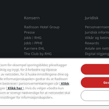
Konsern
Juridisk
Radisson Hotel Group
Personvernsen
Presse
Juridisk infor
Jobb i RHG
Vilkår og beti
Jobb i PPHE
Rewards
Karriere EHL
Avtale om net
The Club by RHG
Digital tilgjen
Utviklingsmuligheter
Erklæring om 
Ansvarlig virksomhet
Redegjørelse 
(som for eksempel sporingsbilder, pikseltagger
ktig og trygt, for å forbedre og tilpasse
Innkjøp
aktsomhetsvud
av nettsiden, for å huske innstillingene dine og
alle informasjonskapsler» godtar du at Radisson
God
 beskrevet i personvernerklæringen vår [
Klikk
ier [
Klikk her
]. Hvis du velger «Godta kun
Abonner
som er strengt nødvendige for at nettstedet skal
nnstillinger for informasjonskapsler».
Gå aldri glipp av de mest
ls-appen
populære tilbudene våre