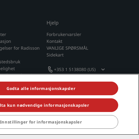
Hjelp
ter
Forbrukervarsler
masjon
Kontakt
ngelser for Radisson
VANLIGE SPØRSMÅL
Sidekart
tstedsbruk
gelighet
+353 1 5138080 (US)
moderne slaveri
om våre
Godta alle informasjonskapsler
eringer
ta kun nødvendige informasjonskapsler
Innstillinger for informasjonskapsler