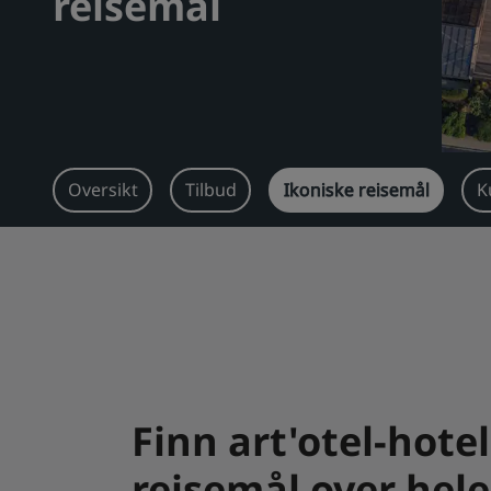
reisemål
Oversikt
Tilbud
Ikoniske reisemål
K
Finn art'otel-hote
reisemål over hel