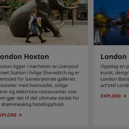
London Hoxton
London
oxton ligger i nærheten av Liverpool
Oppdag en p
treet Station i livlige Shoreditch og er
kunst, design
jemsted for banebrytende gallerier,
London Batte
testeder med livemusikk, stilige
art'otel Lon
arer og elektriske restauranter, noe
EXPLORE
om gjør det til det ultimate stedet for
t drømmeaktig hotellopphold.
XPLORE