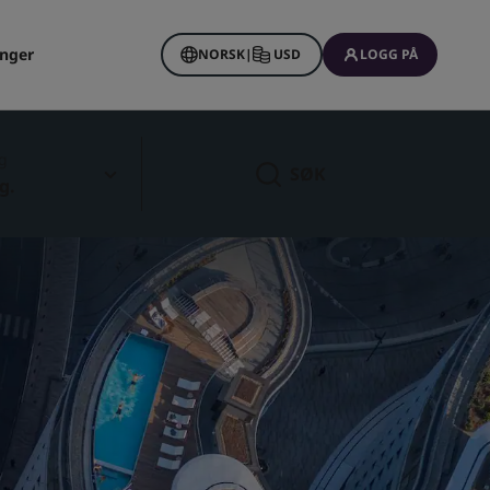
inger
NORSK
|
USD
LOGG PÅ
g
SØK
g.