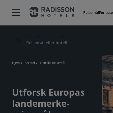
Reisemål
Feriest
Velg ditt neste eventyr
Hjem
Art'otel
Ikoniske Reisemål
Utforsk Europas
landemerke-