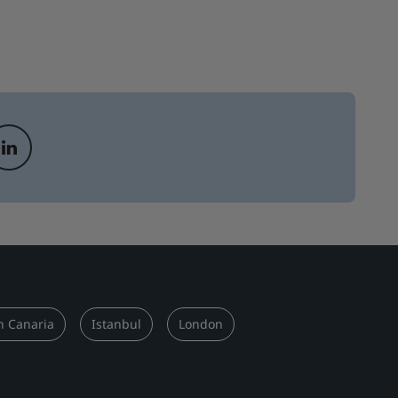
n Canaria
Istanbul
London