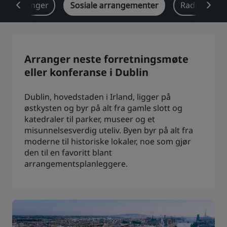
sjeløsninger
Sosiale arrangementer
Radisson Re
Park Plaza
Park Inn by Radisson
Hoteller i sentrum
Se bloggen vår
Arranger neste forretningsmøte
Prize by Radisson
Country Inn & Suites
eller konferanse i Dublin
Dublin, hovedstaden i Irland, ligger på
østkysten og byr på alt fra gamle slott og
Tilknyttede merker i Kina
katedraler til parker, museer og et
J.
Jin Jiang
misunnelsesverdig uteliv. Byen byr på alt fra
moderne til historiske lokaler, noe som gjør
den til en favoritt blant
arrangementsplanleggere.
Kunlun
Golden Tulip