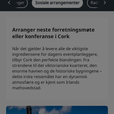
sjeløsninger
Sosiale arrangementer
Radisson Re
Park Plaza
Park Inn by Radisson
Hoteller i sentrum
Se bloggen vår
Arranger neste forretningsmøte
Prize by Radisson
Country Inn & Suites
eller konferanse i Cork
Når det gjelder å levere alle de viktigste
ingrediensene for dagens eventplanleggere,
Tilknyttede merker i Kina
tilbyr Cork den perfekte blandingen. Fra
J.
Jin Jiang
strendene til det viktorianske kvarteret, den
enorme havnen og de historiske bygningene –
dette irske reisemålet har en dynamisk
atmosfære og er kjent som Irlands
Kunlun
Golden Tulip
mathovedstad.