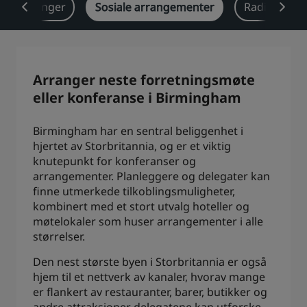
sjeløsninger
Sosiale arrangementer
Radisson Re
Park Plaza
Park Inn by Radisson
Hoteller i sentrum
Se bloggen vår
Arranger neste forretningsmøte
Prize by Radisson
Country Inn & Suites
eller konferanse i Birmingham
Birmingham har en sentral beliggenhet i
hjertet av Storbritannia, og er et viktig
Tilknyttede merker i Kina
knutepunkt for konferanser og
J.
Jin Jiang
arrangementer. Planleggere og delegater kan
finne utmerkede tilkoblingsmuligheter,
kombinert med et stort utvalg hoteller og
møtelokaler som huser arrangementer i alle
Kunlun
Golden Tulip
størrelser.
Den nest største byen i Storbritannia er også
hjem til et nettverk av kanaler, hvorav mange
er flankert av restauranter, barer, butikker og