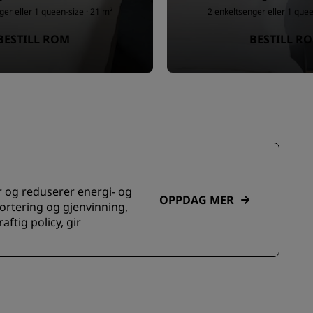
ger eller 1 queen-size · 21 m²
2 enkeltsenger eller 1 quee
BESTILL ROM
BESTILL R
er og reduserer energi- og
OPPDAG MER
ortering og gjenvinning,
ftig policy, gir