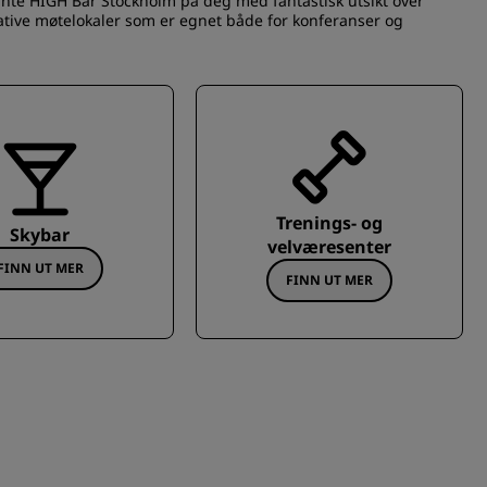
egante HIGH Bar Stockholm på deg med fantastisk utsikt over
ovative møtelokaler som er egnet både for konferanser og
Trenings- og
Skybar
velværesenter
FINN UT MER
FINN UT MER