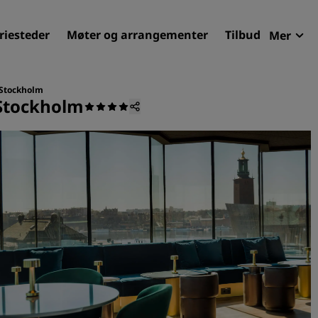
riesteder
Møter og arrangementer
Tilbud
Mer
Radi
Mine 
 Stockholm
 Stockholm
Finn ditt hotell
Reisemål
Feriesteder
Betjente leiligheter
Flyplasshoteller
Nye og kommende hotelle
Møter og arrangementer
Opplev Radisson Meetings
Bestill et møterom