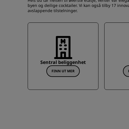
Hvis du tar heisen til øverste etasje, venter vår el
byen og deilige cocktailer. Vi kan også tilby 17 inn
avslappende tilstelninger.
Sentral beliggenhet
FINN UT MER