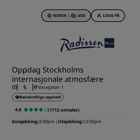
NORSK
|
USD
LOGG PÅ
sson Rewards
bestillinger
Hotelltilbud
Oppdag våre tilbud
Oppdag Stockholms
Første gang er det ekstra
internasjonale atmosfære
hyggelig
Vasagatan 1
Deals of the Day
Bærekraftige opphold
Bestill på forhånd
r
Se pakkene våre
4.0
(1712 omtaler)
Innsjekking
3:00pm
Utsjekking
12:00pm
Reiseideer
Familievennlige hoteller