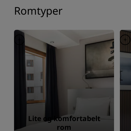
Romtyper
Lite og komfortabelt
rom