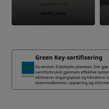
1 queen-size · 13 m²
BESTILL ROM
Green Key-sertifisering
Du ønsker å beskytte planeten. Det gjør 
vannforbruket gjennom effektive systeme
eliminerer engangsplast og håndterer kj
teammedlemmer opplæring og informerer