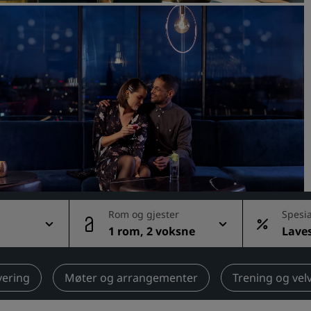
Be om et tilbud
Arrangementsreisemål
Bransjeløsninger
Søk etter flyvninger
Søk etter flyvninger
Matservering
Søk etter en restaurant
Rom og gjester
Spesia
1 rom, 2 voksne
Laves
Digitale tjenester
ig pri
Radisson Hotels-app
vering
Møter og arrangementer
Trening og vel