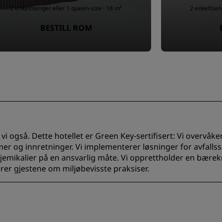
2 enkeltsenger eller 1 queen-size · 18 m²
2 enkeltsen
BESTILL ROM
vi også. Dette hotellet er Green Key-sertifisert: Vi overvåk
r og innretninger. Vi implementerer løsninger for avfallss
emikalier på en ansvarlig måte. Vi opprettholder en bærekra
 gjestene om miljøbevisste praksiser.