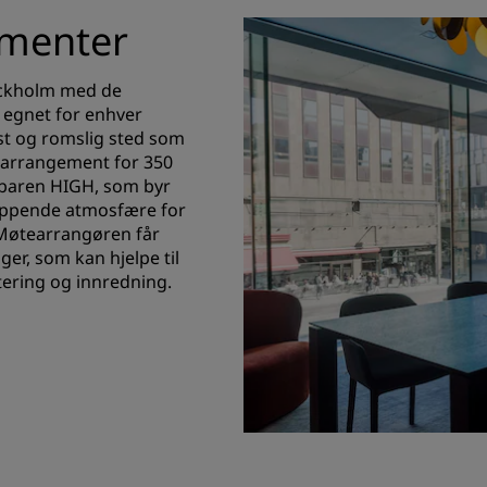
ementer
ockholm med de
, egnet for enhver
lyst og romslig sted som
re arrangement for 350
ilbaren HIGH, som byr
lappende atmosfære for
 Møtearrangøren får
er, som kan hjelpe til
tering og innredning.