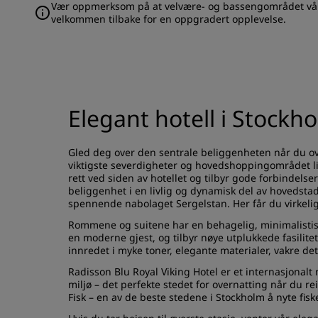
Vær oppmerksom på at velvære- og bassengområdet vårt 
velkommen tilbake for en oppgradert opplevelse.
Elegant hotell i Stockh
Gled deg over den sentrale beliggenheten når du ov
viktigste severdigheter og hovedshoppingområdet l
rett ved siden av hotellet og tilbyr gode forbindelse
beliggenhet i en livlig og dynamisk del av hovedstad
spennende nabolaget Sergelstan. Her får du virkeli
Rommene og suitene har en behagelig, minimalistisk 
en moderne gjest, og tilbyr nøye utplukkede fasilit
innredet i myke toner, elegante materialer, vakre de
Radisson Blu Royal Viking Hotel er et internasjonalt
miljø – det perfekte stedet for overnatting når du re
Fisk – en av de beste stedene i Stockholm å nyte fis