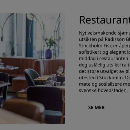
Restauran
Nyt velsmakende sjømat
utsikten på Radisson Bl
Stockholm Fisk er åpen 
sofistikert og elegant l
middag i restauranten 
deg uslåelig utsikt fr
det store utvalget av øl
utested i Stockholm. De
møte og sosialisere me
svenske hovedstaden.
SE MER