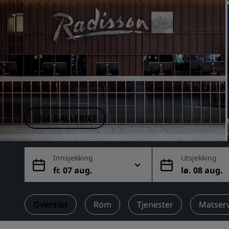
Tilknyttede merker i Kina
SE GALLERIET
Innsjekking
Utsjekking
fr. 07 aug.
lø. 08 aug.
Oversikt
Rom
Tjenester
Matser