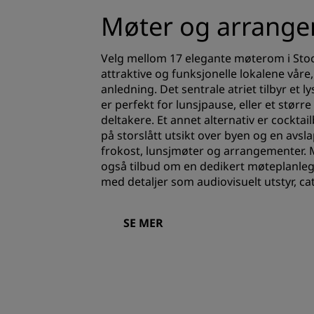
Møter og arrang
Velg mellom 17 elegante møterom i St
attraktive og funksjonelle lokalene våre
anledning. Det sentrale atriet tilbyr et 
er perfekt for lunsjpause, eller et stør
deltakere. Et annet alternativ er cockta
på storslått utsikt over byen og en avs
frokost, lunsjmøter og arrangementer.
også tilbud om en dedikert møteplanlegg
med detaljer som audiovisuelt utstyr, ca
SE MER