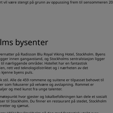
vil være stengt på grunn av oppussing frem til sensommeren 2026
olms bysenter
ernatter på Radisson Blu Royal Viking Hotel, Stockholm. Byens
igger innen gangavstand, og Stockholms sentralstasjon ligger
r til nærliggende områder. Hotellet har en fantastisk
en, rett ved teknologidistriktet og i nærheten av det
g kjenne byens puls.
stil. Alle de 459 rommene og suitene er tilpasset behovet til
eter som fokuserer på velvære og avslapning. Rommet er
taljer og med kunst fra unge talenter.
 møtepunkt hvor gjester og lokalbefolkningen kan dele et sosialt
iser til Stockholm. Du finner en restaurant på stedet, Stockholm
keretter og sjømat.