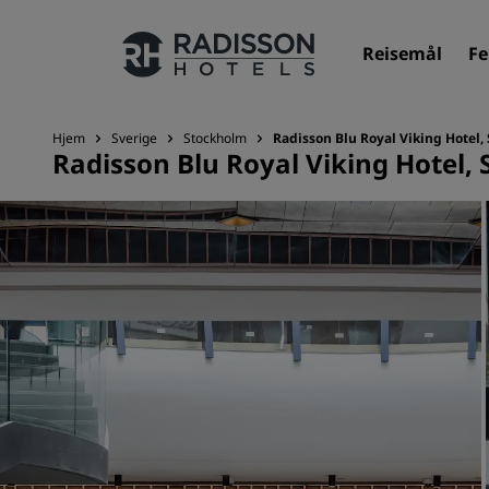
Reisemål
Fe
Hjem
Sverige
Stockholm
Radisson Blu Royal Viking Hotel,
Radisson Blu Royal Viking Hotel,
Merkevarene våre
Radisson Hotels-merker