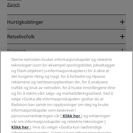
Zürich
Hurtigkoblinger
Radisson Rewards
Reiselivsfolk
Garantert laveste rompris på nett
Blog
Partnere
Konsern
Reisemål
Reisebyråer
Denne nettsiden bruker informasjonskapsler og relaterte
Nye hoteller og hoteller under utvikling
Radisson Hotel Group
Juridisk
teknologier (som for eksempel sporingsbilder, pikseltagger
Radisson Hotels APP
Presse
og Flash-objekter) («informasjonskapsler») for å sikre at
Sportsgodkjente hoteller
det fungerer riktig og trygt, for å forbedre og tilpasse
Jobb i RHG
Personvernsenter
Hjelp
Familievennlige hoteller
reklamene og nettleseropplevelsen din, for å analysere
Jobb i PPHE
Juridisk informasjon
Helse og sikkerhet
trafikk og bruk av nettsiden, for å huske innstillingene dine
Karriere EHL
Vilkår og betingelser for Radisson Rewards
Forbrukervarsler
og for å støtte vårt salgs- og markedsføringsarbeid. Ved å
The Club by RHG
Sosiale medier
Avtale om nettstedsbruk
velge «Godta alle informasjonskapsler» godtar du at
Kontakt
Utviklingsmuligheter
Radisson kan samle inn opplysninger om deg og bruke
Digital tilgjengelighet
VANLIGE SPØRSMÅL
Radisson Hotels-merker
Ansvarlig virksomhet
informasjonskapsler som beskrevet i
Erklæring om moderne slaveri
Sidekart
personvernerklæringen vår [
Klikk her
] og erklæringen
Innkjøp
Redegjørelse om våre aktsomhetsvuderinger
vår om informasjonskapsler og relaterte teknologier [
Klikk her
]. Hvis du velger «Godta kun nødvendige
informasjonskapsler», lagrer vi bare informasjonskapsler