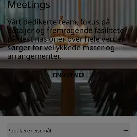
Meetings
Vårt dedikerte team, fokus på
detaljer og fremragende fasiliteter
på destinasjoner over hele verden
sørger for vellykkede møter og
arrangementer.
FINN UT MER
Populære reisemål