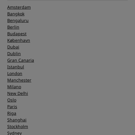
Amsterdam
Bangkok
Bengaluru
Berlin
Budapest
København
Dubai
Dublin
Gran Canaria
Istanbul
London
Manchester
Milano
New Delhi
Oslo
Paris
Riga
Shanghai
Stockholm
Sydney