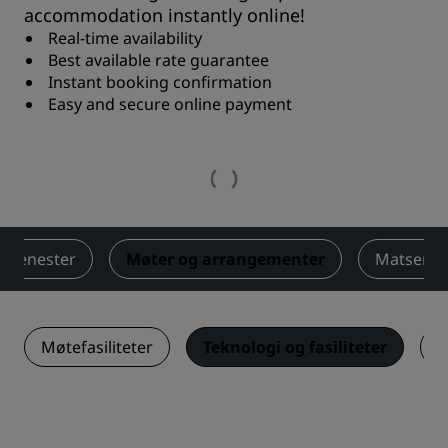
accommodation instantly online!
Real-time availability
Best available rate guarantee
Instant booking confirmation
Easy and secure online payment
Tjenester
Møter og arrangementer
Matserve
Møtefasiliteter
Teknologi og fasiliteter
T