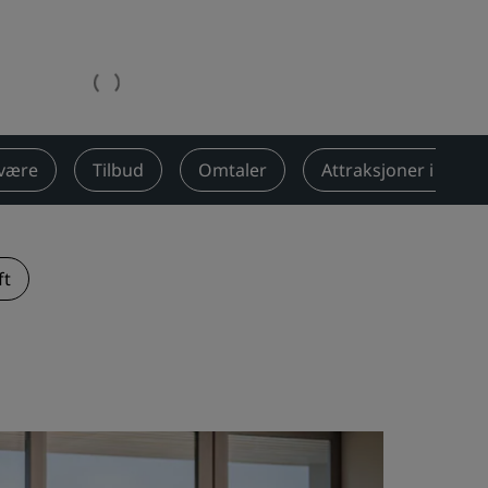
Rad Pets
Bryllupslokaler
Bærekraftige opphold
Opphold for idrettslag
Forretningsreisende
lvære
Tilbud
Omtaler
Attraksjoner i nærh
Hoteller i sentrum
Se bloggen vår
Radisson Rewards
ft
Oppdag Radisson Rewards
Gevinster
Slik bruker du poeng
Slik tjener du poeng
Bookers and Planners