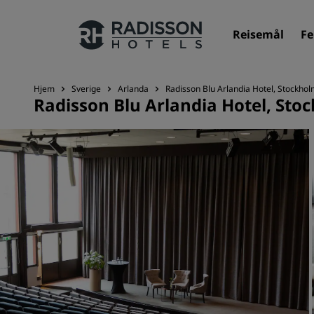
Reisemål
Fe
Hjem
Sverige
Arlanda
Radisson Blu Arlandia Hotel, Stockho
Radisson Blu Arlandia Hotel, St
Merkevarene våre
Radisson Hotels-merker