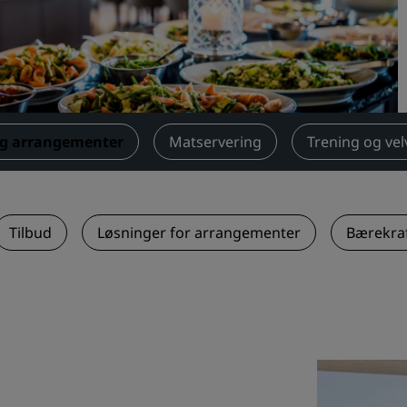
Be om et tilbud
Arrangementsreisemål
Bransjeløsninger
Søk etter flyvninger
og arrangementer
Matservering
Trening og ve
Søk etter flyvninger
Matservering
Tilbud
Løsninger for arrangementer
Bærekra
Søk etter en restaurant
Digitale tjenester
Radisson Hotels-app