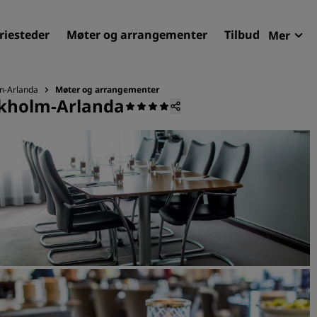
riesteder
Møter og arrangementer
Tilbud
Mer
Radi
Mine 
lm-Arlanda
Møter og arrangementer
ockholm-Arlanda
Finn ditt hotell
Reisemål
Feriesteder
Betjente leiligheter
Flyplasshoteller
Nye og kommende hotelle
Møter og arrangementer
Opplev Radisson Meetings
Bestill et møterom