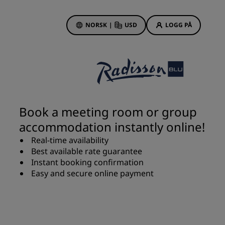
NORSK
|
USD
LOGG PÅ
sson Rewards
bestillinger
Hotelltilbud
Oppdag våre tilbud
Book a meeting room or group
Første gang er det ekstra
accommodation instantly online!
hyggelig
Real-time availability
Deals of the Day
Best available rate guarantee
Bestill på forhånd
r
Instant booking confirmation
Se pakkene våre
Easy and secure online payment
Reiseideer
Familievennlige hoteller