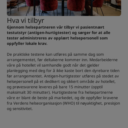
Hva vi tilbyr
Gjennom helsepartneren vår tilbyr vi pasientnært
testutstyr (antigen-hurtigtester) og sørger for at alle
tester administreres av opplært helsepersonell som
oppfyller lokale krav.
De praktiske testene kan utføres på samme dag som
arrangementet, før deltakerne kommer inn. Medarbeiderne
våre på hotellet vil samhandle godt når det gjelder
planlegging med deg for å ikke kaste bort den dyrebare tiden
før arrangementet. Antigen-hurtigtester utføres på stedet av
helsepersonell på et dedikert og sikkert område av hotellet,
og prøvesvarene leveres på bare 15 minutter (opptil
maksimalt 30 minutter). Hurtigtestene fra helsepartnerne
våre er blant de beste på markedet, og de oppfyller kravene
fra Verdens helseorganisasjon (WHO) til nøyaktighet, presisjon
og sensitivitet.