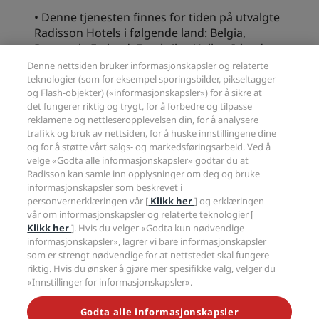
• Denne tjenesten finnes for tiden på utvalgte
Radisson Hotels i følgende land: Belgia,
Danmark, Estland, Frankrike, Hellas, Irland,
Island, Italia, Latvia, Litauen, Malta, Moldova,
Denne nettsiden bruker informasjonskapsler og relaterte
Nederland, Norge, Polen, Romania, Russland,
teknologier (som for eksempel sporingsbilder, pikseltagger
og Flash-objekter) («informasjonskapsler») for å sikre at
Sverige, Sveits, Storbritannia, Tyrkia, Tyskland
det fungerer riktig og trygt, for å forbedre og tilpasse
og Ungarn.
reklamene og nettleseropplevelsen din, for å analysere
trafikk og bruk av nettsiden, for å huske innstillingene dine
og for å støtte vårt salgs- og markedsføringsarbeid. Ved å
velge «Godta alle informasjonskapsler» godtar du at
Radisson kan samle inn opplysninger om deg og bruke
informasjonskapsler som beskrevet i
personvernerklæringen vår [
Klikk her
] og erklæringen
vår om informasjonskapsler og relaterte teknologier [
Klikk her
]. Hvis du velger «Godta kun nødvendige
informasjonskapsler», lagrer vi bare informasjonskapsler
som er strengt nødvendige for at nettstedet skal fungere
riktig. Hvis du ønsker å gjøre mer spesifikke valg, velger du
«Innstillinger for informasjonskapsler».
Kapasitetstabell
Godta alle informasjonskapsler