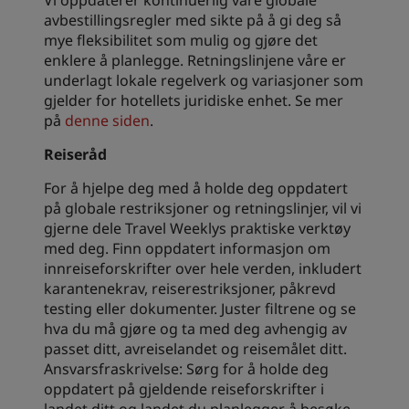
Vi oppdaterer kontinuerlig våre globale
avbestillingsregler med sikte på å gi deg så
mye fleksibilitet som mulig og gjøre det
enklere å planlegge. Retningslinjene våre er
underlagt lokale regelverk og variasjoner som
gjelder for hotellets juridiske enhet. Se mer
på
denne siden
.
Reiseråd
For å hjelpe deg med å holde deg oppdatert
på globale restriksjoner og retningslinjer, vil vi
gjerne dele Travel Weeklys praktiske verktøy
med deg. Finn oppdatert informasjon om
innreiseforskrifter over hele verden, inkludert
karantenekrav, reiserestriksjoner, påkrevd
testing eller dokumenter. Juster filtrene og se
hva du må gjøre og ta med deg avhengig av
passet ditt, avreiselandet og reisemålet ditt.
Ansvarsfraskrivelse: Sørg for å holde deg
oppdatert på gjeldende reiseforskrifter i