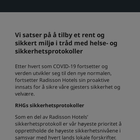
Park Plaza
Park Inn by Radisson
Hoteller i sentrum
Vi satser på å tilby et rent og
Se bloggen vår
Prize by Radisson
Country Inn & Suites
sikkert miljø i tråd med helse- og
sikkerhetsprotokoller
Etter hvert som COVID-19 fortsetter og
Tilknyttede merker i Kina
verden utvikler seg til den nye normalen,
J.
Jin Jiang
fortsetter Radisson Hotels sin proaktive
innsats for å sikre våre gjesters sikkerhet og
velvære.
RHGs sikkerhetsprotokoller
Kunlun
Golden Tulip
Som en del av Radisson Hotels’
sikkerhetsprotokoll er vår høyeste prioritet å
opprettholde de høyeste sikkerhetsnivåene i
samsvar med hvert lands lokale forskrifter.