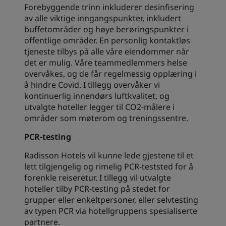
Forebyggende trinn inkluderer desinfisering
av alle viktige inngangspunkter, inkludert
buffetområder og høye berøringspunkter i
offentlige områder. En personlig kontaktløs
tjeneste tilbys på alle våre eiendommer når
det er mulig. Våre teammedlemmers helse
overvåkes, og de får regelmessig opplæring i
å hindre Covid. I tillegg overvåker vi
kontinuerlig innendørs luftkvalitet, og
utvalgte hoteller legger til CO2-målere i
områder som møterom og treningssentre.
PCR-testing
Radisson Hotels vil kunne lede gjestene til et
lett tilgjengelig og rimelig PCR-teststed for å
forenkle reiseretur. I tillegg vil utvalgte
hoteller tilby PCR-testing på stedet for
grupper eller enkeltpersoner, eller selvtesting
av typen PCR via hotellgruppens spesialiserte
partnere.