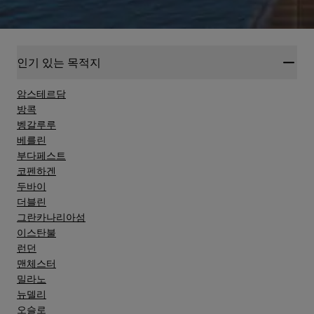
인기 있는 목적지
암스테르담
방콕
벵갈루루
베를린
부다페스트
코펜하겐
두바이
더블린
그란카나리아섬
이스탄불
런던
맨체스터
밀라노
뉴델리
오슬로