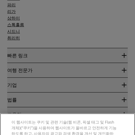
파리
리가
상하이
스톡홀름
시드니
취리히
빠른 링크
Radisson Rewards
여행 전문가
온라인 최저 요금 보장
블로그
파트너
기업
여행지
여행사
신규 및 개업 예정 호텔
Radisson Hotel Group
법률
Radisson Hotels APP
미디어
Sports Approved 호텔
RHG 채용
개인정보 고지
도움말
가족 친화적 호텔
PPHE 채용
법적 고지
건강 및 안전
이 웹사이트는 쿠키 및 관련 기술(웹 비콘, 픽셀 태그 및 Flash
EHL 채용
Radisson Rewards 이용 약관
소비자 경고
개체)(“쿠키”)을 사용하여 웹사이트가 올바르고 안전하게 기능
The Club by RHG
소셜 미디어
사이트 사용 계약
하도록 하고, 사용자의 광고와 검색 환경을 개선 및 개인화하
연락처