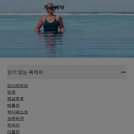
지금 예약
인기 있는 목적지
암스테르담
방콕
벵갈루루
베를린
부다페스트
코펜하겐
두바이
더블린