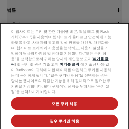
여행사
신규 및 개업 예정 호텔
Radisson Hotel Group
법률
Radisson Hotels APP
미디어
Sports Approved 호텔
RHG 채용
개인정보 고지
도움말
가족 친화적 호텔
PPHE 채용
법적 고지
건강 및 안전
이 웹사이트는 쿠키 및 관련 기술(웹 비콘, 픽셀 태그 및 Flash
EHL 채용
Radisson Rewards 이용 약관
소비자 경고
개체)(“쿠키”)을 사용하여 웹사이트가 올바르고 안전하게 기능
The Club by RHG
소셜 미디어
사이트 사용 계약
하도록 하고, 사용자의 광고와 검색 환경을 개선 및 개인화하
연락처
성장의 기회
며, 웹사이트 트래픽과 사용량을 분석하고, 사용자 설정을 기
디지털 접근성
FAQ
Radisson Hotels 브랜드
책임감 있는 비즈니스
억하며 당사의 마케팅 및 판매를 지원합니다. “모든 쿠키 허
현대판 노예제 선언문
사이트맵
용”을 선택함으로써 귀하는 당사의 개인정보 고지[
여기를 클
조달
릭
] 및 쿠키 및 관련 기술 고지[
여기를 클릭
]에 기술된 바와 같
이 Radisson이 귀하에 대한 데이터를 수집하고 쿠키를 사용하
는 데 동의하게 됩니다. "필수 쿠키만 허용"을 선택하는 경우
당사는 웹사이트의 적절한 기능을 위해 절대적으로 필요한 쿠
키만을 저장합니다. 보다 구체적인 선택을 위해서는 "쿠키 설
정"을 선택하시기 바랍니다.
인기 만점의 특가 상품을 놓치지 마세요.
모든 쿠키 허용
필수 쿠키만 허용
© 2026 Radisson Hotel Group.
All rights reserved. RHG Radisson Hotel
Group, Radisson, Radisson RED, Radisson Blu, Radisson Collection,