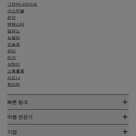
그란카나리아섬
이스탄불
런던
맨체스터
밀라노
뉴델리
오슬로
파리
리가
상하이
스톡홀름
시드니
취리히
빠른 링크
Radisson Rewards
여행 전문가
온라인 최저 요금 보장
블로그
파트너
기업
여행지