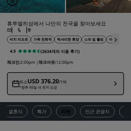
휴루엘히섬에서 나만의 천국을 찾아보세요
비치 리조트
가족 친화적
럭셔리한 휴양
스파 및 웰빙
아웃도어 액
4.5
(2634개의 이용 후기)
체크인
2:00pm
체크아웃
12:00pm
USD 376.20
최소
/1박
*향후 60일 내 최저 요금
결혼식
특가
리뷰
인근 관광지
문