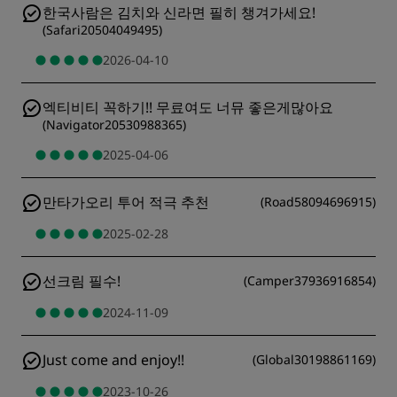
한국사람은 김치와 신라면 필히 챙겨가세요!
(
Safari20504049495
)
2026-04-10
엑티비티 꼭하기!! 무료여도 너뮤 좋은게많아요
(
Navigator20530988365
)
2025-04-06
만타가오리 투어 적극 추천
(
Road58094696915
)
2025-02-28
선크림 필수!
(
Camper37936916854
)
2024-11-09
Just come and enjoy!!
(
Global30198861169
)
2023-10-26