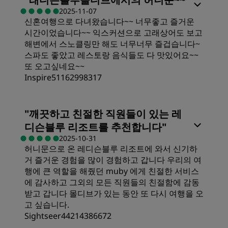
2025-11-07
신혼여행으로 다녀왔습니다~~ 너무좋고 즐거운
가격
시간이었습니다~~ 익스커션으로 고래상어도 보고
해변에서 스노클링만 해도 너무너무 즐겁습니다~
침대의 퀄리티
스파도 좋았고 레스토랑 음식들도 다 맛있어요~~
또 오고싶네요~~
Inspire51162998317
장소
객실
"
깨끗하고 친절한 직원들이 있는 레
청결도
디슨블루 리조트를 추천합니다
"
가격
2025-10-31
허니문으로 온 레디슨블루 리조트에 와서 신기하
서비스
거 즐거운 경험을 많이 경험하고 갑니다 우리의 여
침대의 퀄리티
행에 큰 역할을 해줬던 muby 에게 친절한 서비스
에 감사하고 그외의 모든 직원들의 친절함에 감동
받고 갑니다 몰디브가 있는 동안 또 다시 여행을 오
장소
고 싶습니다.
Sightseer44214386672