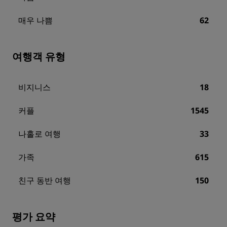
매우 나쁨
62
여행객 유형
비지니스
18
커플
1545
나홀로 여행
33
가족
615
친구 동반 여행
150
평가 요약