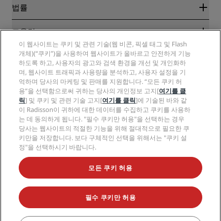
신규 및 개업 예정 호텔
Radisson Hotel Group
법률
Radisson Hotels APP
미디어
Sports Approved 호텔
RHG 채용
개인정보 고지
도움말
가족 친화적 호텔
PPHE 채용
법적 고지
건강 및 안전
이 웹사이트는 쿠키 및 관련 기술(웹 비콘, 픽셀 태그 및 Flash
EHL 채용
Radisson Rewards 이용 약관
소비자 경고
개체)(“쿠키”)을 사용하여 웹사이트가 올바르고 안전하게 기능
The Club by RHG
소셜 미디어
사이트 사용 계약
하도록 하고, 사용자의 광고와 검색 환경을 개선 및 개인화하
연락처
성장의 기회
며, 웹사이트 트래픽과 사용량을 분석하고, 사용자 설정을 기
디지털 접근성
FAQ
Radisson Hotels 브랜드
책임감 있는 비즈니스
억하며 당사의 마케팅 및 판매를 지원합니다. “모든 쿠키 허
현대판 노예제 선언문
사이트맵
용”을 선택함으로써 귀하는 당사의 개인정보 고지[
여기를 클
조달
릭
] 및 쿠키 및 관련 기술 고지[
여기를 클릭
]에 기술된 바와 같
이 Radisson이 귀하에 대한 데이터를 수집하고 쿠키를 사용하
는 데 동의하게 됩니다. "필수 쿠키만 허용"을 선택하는 경우
당사는 웹사이트의 적절한 기능을 위해 절대적으로 필요한 쿠
키만을 저장합니다. 보다 구체적인 선택을 위해서는 "쿠키 설
정"을 선택하시기 바랍니다.
인기 만점의 특가 상품을 놓치지 마세요.
모든 쿠키 허용
필수 쿠키만 허용
© 2026 Radisson Hotel Group.
All rights reserved. RHG Radisson Hotel
Group, Radisson, Radisson RED, Radisson Blu, Radisson Collection,
Radisson Individuals, Park Plaza, Park Inn, Country Inn & Suites, Prize by