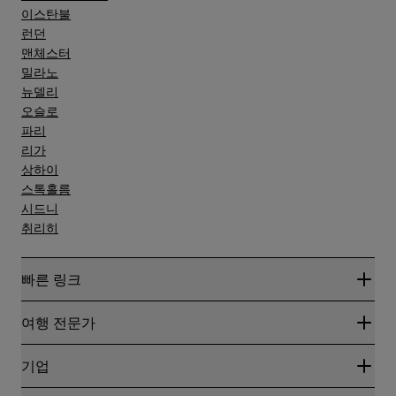
이스탄불
런던
맨체스터
밀라노
뉴델리
오슬로
파리
리가
상하이
스톡홀름
시드니
취리히
빠른 링크
Radisson Rewards
여행 전문가
온라인 최저 요금 보장
블로그
파트너
기업
여행지
여행사