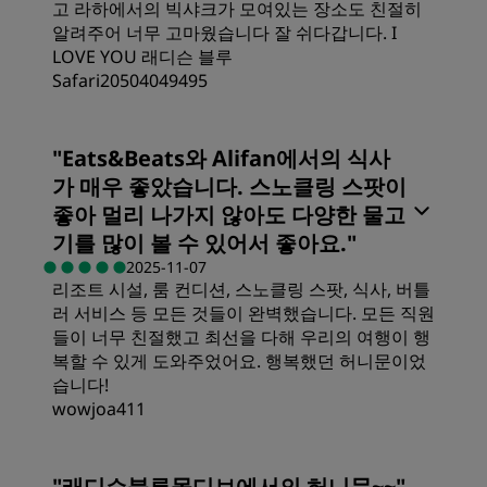
고 라하에서의 빅샤크가 모여있는 장소도 친절히
알려주어 너무 고마웠습니다 잘 쉬다갑니다. I
LOVE YOU 래디슨 블루
Safari20504049495
객실
"
Eats&Beats와 Alifan에서의 식사
가 매우 좋았습니다. 스노클링 스팟이
가격
좋아 멀리 나가지 않아도 다양한 물고
기를 많이 볼 수 있어서 좋아요.
"
2025-11-07
침대의 퀄리티
리조트 시설, 룸 컨디션, 스노클링 스팟, 식사, 버틀
러 서비스 등 모든 것들이 완벽했습니다. 모든 직원
들이 너무 친절했고 최선을 다해 우리의 여행이 행
장소
복할 수 있게 도와주었어요. 행복했던 허니문이었
습니다!
wowjoa411
청결도
객실
서비스
"
래디슨블루몰디브에서의 허니문~~
"