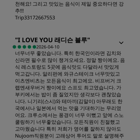
천해요! 그리고 맛있는 음식이 제일 중요하다면 강
추!!!
Trip33172667553
"
I LOVE YOU 래디슨 블루
"
2026-04-10
너무너무 좋았습니다. 특히 한국인이라면 김치와
신라면 필수로 많이 챙겨오세요. 정말 짱이에요. 음
식 레스토랑도 5곳에 음식맛도 다달라서 맛있게
먹고갑니다. 알리펀에 와규스테이크 너무맛있고
이츠엔비츠는 모든음식이 최고에요. 비프버거 크
랩엔새우버거 짱이에요 스프도 최고였습니다. 가
부키에서는 밥이 좀 질었지만 생각보다 괜찮았습
니다. 니기리(스시)와 테마끼(김말이) 아무래도 한
국에서나 일본에서 먹는 맛을 기대하기는 무리였
어요. 크루소에서는 풍경이 너무 이뻤고 앞에 스노
쿨링하기 너무좋았습니다. 모든직원이 친절했고
고마웠습니다 특히 저희가 영어를 잘하지 않아도
Nujoom직원분이 고래상어 투어도 말로 설명해주