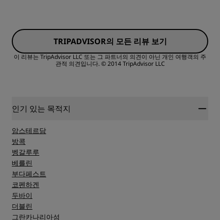
청결도
객실
서비스
TRIPADVISOR의 모든 리뷰 보기
가격
이 리뷰는 TripAdvisor LLC 또는 그 파트너의 의견이 아닌 개인 여행객의 주
관적 의견입니다.
© 2014 TripAdvisor LLC
침대의 퀄리티
장소
인기 있는 목적지
암스테르담
청결도
방콕
벵갈루루
베를린
서비스
부다페스트
코펜하겐
두바이
더블린
그란카나리아섬