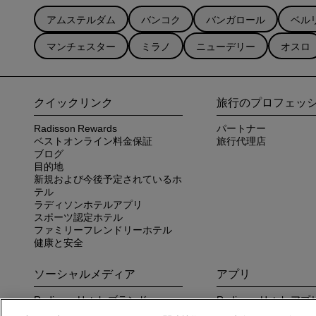
アムステルダム
バンコク
バンガロール
ベル
マンチェスター
ミラノ
ニューデリー
オスロ
クイックリンク
旅行のプロフェッ
Radisson Rewards
パートナー
ベストオンライン料金保証
旅行代理店
ブログ
目的地
新規および今後予定されているホ
テル
ラディソンホテルアプリ
スポーツ認定ホテル
ファミリーフレンドリーホテル
健康と安全
ソーシャルメディア
アプリ
Radisson Hotels ブランド
Radisson Hotels
さい