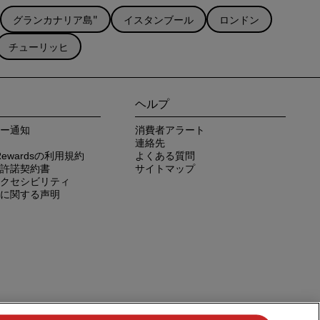
グランカナリア島"
イスタンブール
ロンドン
チューリッヒ
ヘルプ
ー通知
消費者アラート
連絡先
n Rewardsの利用規約
よくある質問
許諾契約書
サイトマップ
クセシビリティ
に関する声明