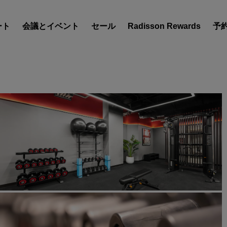
ート
会議とイベント
セール
Radisson Rewards
予
ホテルを見つけましょう
目的地
リゾート
サービス付きアパートメン
エアポートホテル
新規オープンおよびオープ
のホテル
Radisson Meetings
Radisson Meetings をご