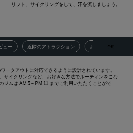
リフト、サイクリングをして、汗を流しましょう。
Rad Pets
ウェディング会場
持続可能な滞在
スポーツチームのご滞在
出張者
ビュー
近隣のアトラクション
お問い合わせ先
予約
市内中心部にあるホテル
ブログをご覧ください
るレベルのワークアウトに対応できるように設計されています。
Radisson Rewards
、サイクリングなど、お好きな方法でルーティンをこな
は AM 5～PM 11 までご利用いただくことがで
プログラムを見つける
特典
ポイントの使用方法
ポイントを獲得する方法
Bookers and Planners