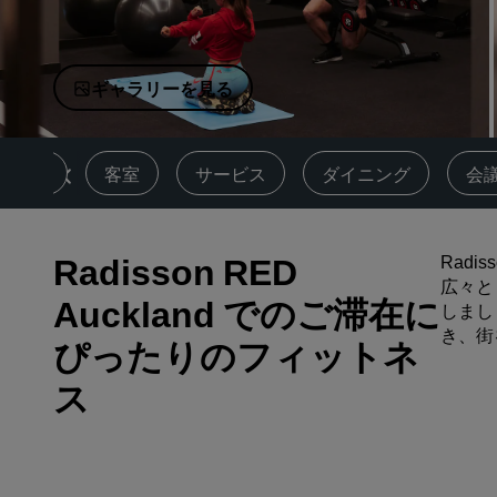
中国の関連ブランド
ギャラリーを見る
概要
客室
サービス
ダイニング
‌会
Radisson RED
Rad
広々と
Auckland でのご滞在に
しまし
き、街
ぴったりのフィットネ
ス