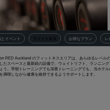
会議スペースを予約します
見積もりを依頼する
イベントの目的地
業界ソリューション
議とイベント
フィットネス
お得なプラン
レ
フライトを検索
フライトを検索
isson RED Auckland のフィットネスエリアは、あらゆ
したスペースと最新鋭の設備で、ウェイトリフト、ランニング
ダイニング
ょう。早朝トレーニングでも深夜トレーニングでも、当ホテルのジム
を満喫しながら健康を維持できるようサポートします。
レストランを探す
デジタルサービス
Radisson Hotels アプリ