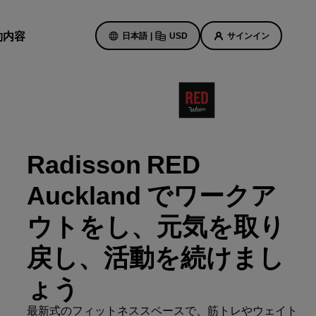
約内容
日本語
|
USD
サインイン
ホテルのセール
お得なセール情報をご確認くださ
Radisson RED
い
初回限定の予約特典
Auckland でワークア
ト
本日のセール
ウトをし、元気を取り
事前にご予約ください
ン予定
パッケージをご覧ください
戻し、活動を続けまし
ょう
旅のアイデア
紹介します
最新式のフィットネススペースで、筋トレやウェイト
ご家族連れに優しいホテル