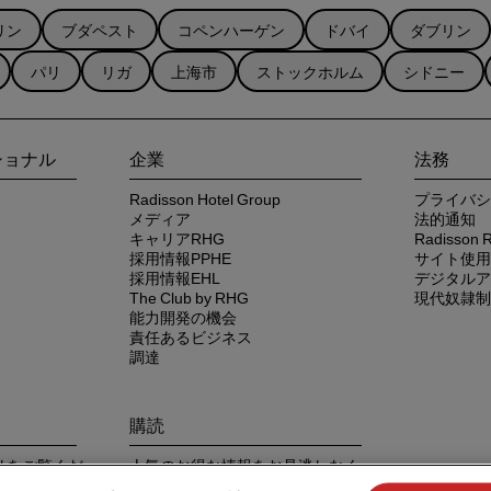
リン
ブダペスト
コペンハーゲン
ドバイ
ダブリン
パリ
リガ
上海市
ストックホルム
シドニー
ショナル
企業
法務
Radisson Hotel Group
プライバシ
メディア
法的通知
キャリアRHG
Radisso
採用情報PPHE
サイト使用
採用情報EHL
デジタルア
The Club by RHG
現代奴隷制
能力開発の機会
責任あるビジネス
調達
購読
 アプリをご覧くだ
人気のお得な情報をお見逃しなく