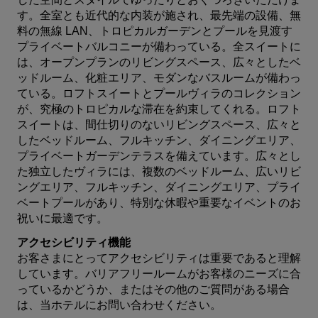
す。全室とも近代的な内装が施され、最先端の設備、無
料の無線 LAN、トロピカルガーデンとプールを見渡す
プライベートバルコニーが備わっている。全スイートに
は、オープンプランのリビングスペース、広々としたベ
ッドルーム、化粧エリア、モダンなバスルームが備わっ
ている。ロフトスイートとプールヴィラのコレクション
が、究極のトロピカルな滞在を約束してくれる。ロフト
スイートは、間仕切りのないリビングスペース、広々と
したベッドルーム、フルキッチン、ダイニングエリア、
プライベートガーデンテラスを備えています。広々とし
た独立したヴィラには、複数のベッドルーム、広いリビ
ングエリア、フルキッチン、ダイニングエリア、プライ
ベートプールがあり、特別な休暇や重要なイベントのお
祝いに最適です。
アクセシビリティ機能
お客さまにとってアクセシビリティは重要であると理解
しています。バリアフリールームがお客様のニーズに合
っているかどうか、またはその他のご質問がある場合
は、
当ホテルにお問い合わせ
ください。