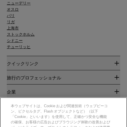
ニューデリー
オスロ
パリ
リガ
上海市
ストックホルム
シドニー
チューリッヒ
クイックリンク
Radisson Rewards
旅行のプロフェッショナル
ベストオンライン料金保証
ブログ
パートナー
企業
目的地
旅行代理店
新規および今後予定されているホテル
Radisson Hotel Group
法務
本ウェブサイトは、Cookie および関連技術（ウェブビーコ
ラディソンホテルアプリ
メディア
ン、ピクセルタグ、Flash オブジェクトなど）（以下
スポーツ認定ホテル
「Cookie」といいます）を使用して、正確かつ安全な機能
キャリアRHG
プライバシー通知
ヘルプ
ファミリーフレンドリーホテル
の確保、お客様の広告およびブラウジング体験の改善および
採用情報PPHE
法的通知
健康と安全