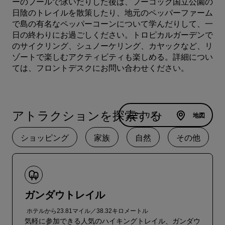
ーのプールで泳いだりした後は、フーコック国立公園の
日陰のトレイルを散策したり、地元のペッパーファーム
で島の有名なペッパーコーンについて学んだりして、一
日の終わりにお過ごしください。トロピカルガーデンで
のサイクリング、シュノーケリング、カヤックなど、リ
ゾートで楽しむアクティビティも楽しめる。詳細につい
ては、
フロントデスクにお問い合わせください
。
アトラクションを探索する
リスト
地図
ショッピング
家族
自然
その他
ガンダウトレイル
ホテルから23.81マイル／38.32キロメートル
気軽に参加できる人気のハイキングトレイル、ガンダウ