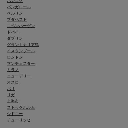
バンコク
バンガロール
ベルリン
ブダペスト
コペンハーゲン
ドバイ
ダブリン
グランカナリア島"
イスタンブール
ロンドン
マンチェスター
ミラノ
ニューデリー
オスロ
パリ
リガ
上海市
ストックホルム
シドニー
チューリッヒ