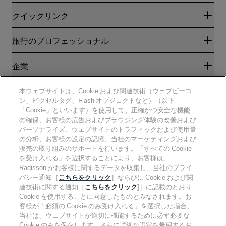
クイックリンク
Radisson Rewards
旅行のプロフェッショナル
ベストオンライン料金保証
ブログ
パートナー
企業
目的地
旅行代理店
新規および今後予定されているホテル
Radisson Hotel Group
法務
本ウェブサイトは、Cookie および関連技術（ウェブビーコ
ラディソンホテルアプリ
メディア
ン、ピクセルタグ、Flash オブジェクトなど）（以下
スポーツ認定ホテル
「Cookie」といいます）を使用して、正確かつ安全な機能
キャリアRHG
プライバシー通知
ヘルプ
ファミリーフレンドリーホテル
の確保、お客様の広告およびブラウジング体験の改善および
採用情報PPHE
法的通知
健康と安全
パーソナライズ、ウェブサイトのトラフィックおよび使用量
採用情報EHL
Radisson Rewardsの利用規約
消費者アラート
の分析、お客様の設定の記憶、当社のマーケティングおよび
The Club by RHG
ソーシャルメディア
サイト使用許諾契約書
販売の取り組みのサポートを行います。「すべての Cookie
連絡先
能力開発の機会
デジタルアクセシビリティ
を受け入れる」を選択することにより、お客様は、
よくある質問
責任あるビジネス
Radisson Hotels ブランド
Radisson がお客様に関するデータを収集し、当社のプライ
現代奴隷制に関する声明
サイトマップ
調達
バシー通知［
こちらをクリック
］ならびに Cookie および関
連技術に関する通知［
こちらをクリック
]］に記載のとおり
Cookie を使用することに同意したものとみなされます。お
客様が「必須の Cookie のみ受け入れる」を選択した場合、
当社は、ウェブサイトが適切に機能するために必ず必要な
Cookie のみを保存します。さらに詳細な設定を希望するお