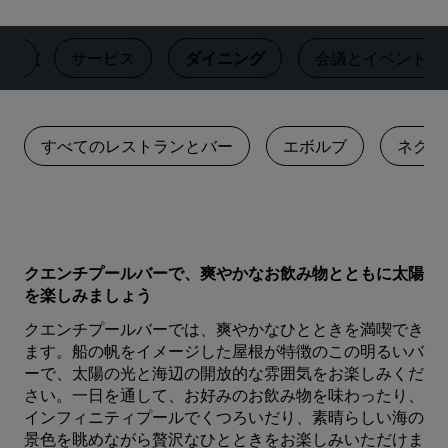
客室
サービス
ダイニング
‌会議とイベント
すべてのレストランとバー
エボルブ
ネクタ
クエンチプールバーで、爽やかなお飲み物とともに太陽
を楽しみましょう
クエンチプールバーでは、爽やかなひとときを満喫でき
ます。船の帆をイメージした屋根が特徴のこの明るいバ
ーで、太陽の光と海辺の開放的な雰囲気をお楽しみくだ
さい。一日を通して、お好みのお飲み物を味わったり、
インフィニティプールでくつろいだり、素晴らしい海の
景色を眺めながら贅沢なひとときをお楽しみいただけま