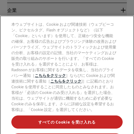
ベストオンライン料金保証
ブログ
パートナー
企業
目的地
旅行代理店
新規および今後予定されているホテル
Radisson Hotel Group
法務
本ウェブサイトは、Cookie および関連技術（ウェブビーコ
ラディソンホテルアプリ
メディア
ン、ピクセルタグ、Flash オブジェクトなど）（以下
スポーツ認定ホテル
「Cookie」といいます）を使用して、正確かつ安全な機能
キャリアRHG
プライバシー通知
ヘルプ
ファミリーフレンドリーホテル
の確保、お客様の広告およびブラウジング体験の改善および
採用情報PPHE
法的通知
健康と安全
パーソナライズ、ウェブサイトのトラフィックおよび使用量
採用情報EHL
Radisson Rewardsの利用規約
消費者アラート
の分析、お客様の設定の記憶、当社のマーケティングおよび
The Club by RHG
ソーシャルメディア
サイト使用許諾契約書
販売の取り組みのサポートを行います。「すべての Cookie
連絡先
能力開発の機会
を受け入れる」を選択することにより、お客様は、
デジタルアクセシビリティ
よくある質問
Radisson Hotels ブランド
責任あるビジネス
Radisson がお客様に関するデータを収集し、当社のプライ
現代奴隷制に関する声明
サイトマップ
バシー通知［
こちらをクリック
］ならびに Cookie および関
調達
連技術に関する通知［
こちらをクリック
]］に記載のとおり
Cookie を使用することに同意したものとみなされます。お
客様が「必須の Cookie のみ受け入れる」を選択した場合、
当社は、ウェブサイトが適切に機能するために必ず必要な
Cookie のみを保存します。さらに詳細な設定を希望するお
客様は、「Cookie 設定」を選択してください。
人気のお得な情報をお見逃しなく
すべての Cookie を受け入れる