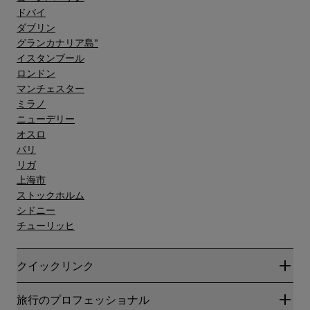
ドバイ
ダブリン
グランカナリア島"
イスタンブール
ロンドン
マンチェスター
ミラノ
ニューデリー
オスロ
パリ
リガ
上海市
ストックホルム
シドニー
チューリッヒ
クイックリンク
Radisson Rewards
旅行のプロフェッショナル