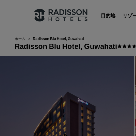
目的地
リゾ
ホーム
Radisson Blu Hotel, Guwahati
Radisson Blu Hotel, Guwahati
Radisson Hotels のブランド
Radisson Hotels ブランド