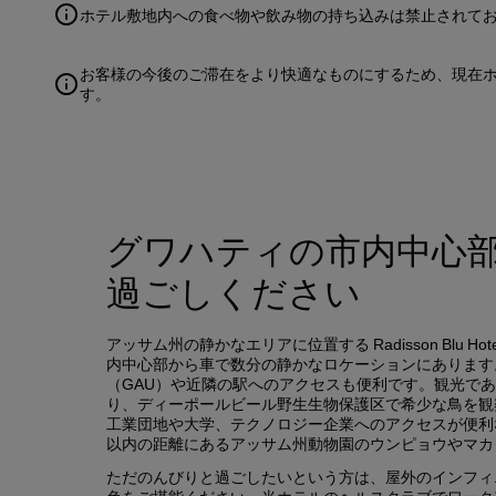
ホテル敷地内への食べ物や飲み物の持ち込みは禁止されて
お客様の今後のご滞在をより快適なものにするため、現在
す。
グワハティの市内中心
過ごしください
アッサム州の静かなエリアに位置する Radisson Blu H
内中心部から車で数分の静かなロケーションにあります。
（GAU）や近隣の駅へのアクセスも便利です。観光で
り、ディーポールビール野生生物保護区で希少な鳥を観
工業団地や大学、テクノロジー企業へのアクセスが便利
以内の距離にあるアッサム州動物園のウンピョウやマカ
ただのんびりと過ごしたいという方は、屋外のインフィ