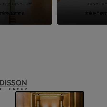
 または 1 キング · 35 m²
1 キング · 50 m
客室を予約する
客室を予約