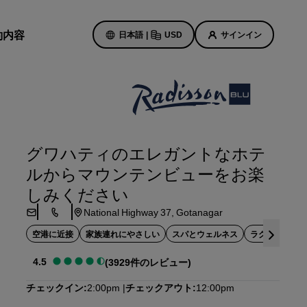
約内容
日本語
|
USD
サインイン
ホテルのセール
お得なセール情報をご確認くださ
グワハティのエレガントなホテ
い
ルからマウンテンビューをお楽
初回限定の予約特典
ト
しみください
本日のセール
National Highway 37, Gotanagar
事前にご予約ください
ン予定
パッケージをご覧ください
空港に近接
家族連れにやさしい
スパとウェルネス
ラグジュアリ
4.5
(3929件のレビュー)
旅のアイデア
チェックイン
2:00pm
チェックアウト
12:00pm
紹介します
ご家族連れに優しいホテル