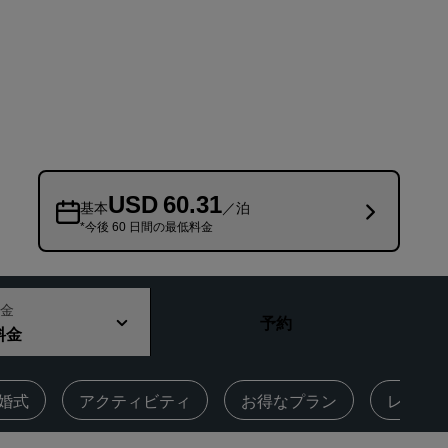
Rad Pets
ウェディング会場
持続可能な滞在
スポーツチームのご滞在
出張者
市内中心部にあるホテル
USD 60.31
ブログをご覧ください
基本
／泊
*今後 60 日間の最低料金
Radisson Rewards
プログラムを見つける
金
予約
特典
料金
ポイントの使用方法
ポイントを獲得する方法
婚式
アクティビティ
お得なプラン
レビュ
Bookers and Planners