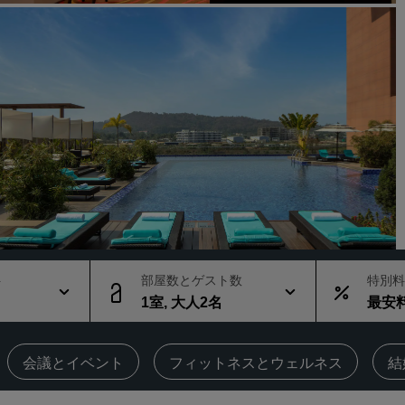
会議スペースを予約します
見積もりを依頼する
イベントの目的地
業界ソリューション
フライトを検索
フライトを検索
ダイニング
レストランを探す
ト
部屋数とゲスト数
特別料
1室, 大人2名
最安
デジタルサービス
Radisson Hotels アプリ
‌会議とイベント
‌フィットネスとウェルネス
結