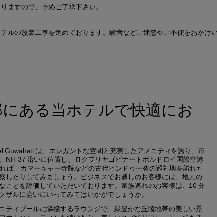
おりますので、予めご了承下さい。
ホテルの改装工事を進めております。騒音などご迷惑やご不便をおかけ
部にある当ホテルで快適にお
otel Guwahati は、エレガントな空間と充実したアメニティを誇り、市
NH-37 沿いに位置し、ロクプリヤゴピナートボルドロイ国際空港
あれば、カマーキャー寺院などの古代ヒンドゥー教の巡礼地を訪れた
察したりしてみましょう。ビジネスでお越しのお客様には、地元の
なことを評価していただいております。家族連れのお客様は、10 分
クザルに会いにいってみてはいかがでしょうか。
ニティプールに隣接するラウンジで、緑豊かな丘陵地帯の美しい景