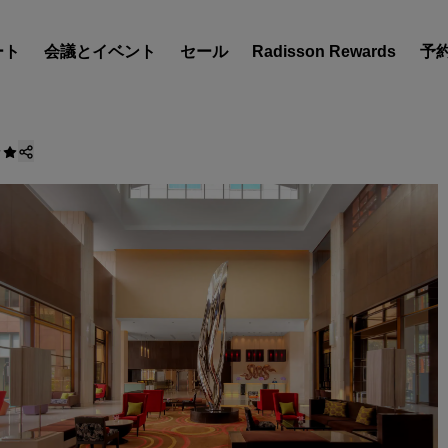
ート
会議とイベント
セール
Radisson Rewards
予
ホテルを見つけましょう
目的地
リゾート
サービス付きアパートメン
エアポートホテル
新規オープンおよびオープ
のホテル
Radisson Meetings
Radisson Meetings をご