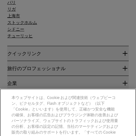
パリ
リガ
上海市
ストックホルム
シドニー
チューリッヒ
クイックリンク
Radisson Rewards
旅行のプロフェッショナル
ベストオンライン料金保証
ブログ
パートナー
企業
目的地
旅行代理店
新規および今後予定されているホテル
Radisson Hotel Group
法務
本ウェブサイトは、Cookie および関連技術（ウェブビーコ
ラディソンホテルアプリ
メディア
ン、ピクセルタグ、Flash オブジェクトなど）（以下
スポーツ認定ホテル
「Cookie」といいます）を使用して、正確かつ安全な機能
キャリアRHG
プライバシー通知
ヘルプ
ファミリーフレンドリーホテル
の確保、お客様の広告およびブラウジング体験の改善および
採用情報PPHE
法的通知
健康と安全
パーソナライズ、ウェブサイトのトラフィックおよび使用量
採用情報EHL
Radisson Rewardsの利用規約
消費者アラート
の分析、お客様の設定の記憶、当社のマーケティングおよび
The Club by RHG
ソーシャルメディア
サイト使用許諾契約書
販売の取り組みのサポートを行います。「すべての Cookie
連絡先