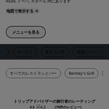
Road, ドーハ, カタール 内にあります
地図で表示する
メニューを見る
客室
サービス
ダイニング
‌会議とイベント
すべてのレストランとバー
Bentley's Grill
C
トリップアドバイザーの旅行者のレーティング
4.5
(79件のレビュー)