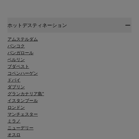
ホットデスティネーション
アムステルダム
バンコク
バンガロール
ベルリン
ブダペスト
コペンハーゲン
ドバイ
ダブリン
グランカナリア島"
イスタンブール
ロンドン
マンチェスター
ミラノ
ニューデリー
オスロ