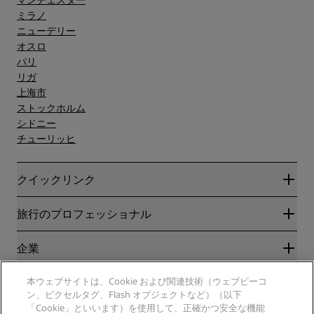
ミラノ
ニューデリー
オスロ
パリ
リガ
上海市
ストックホルム
シドニー
チューリッヒ
クイックリンク
Radisson Rewards
旅行のプロフェッショナル
ベストオンライン料金保証
ブログ
パートナー
企業
目的地
旅行代理店
新規および今後予定されているホテル
Radisson Hotel Group
法務
本ウェブサイトは、Cookie および関連技術（ウェブビーコ
ラディソンホテルアプリ
メディア
ン、ピクセルタグ、Flash オブジェクトなど）（以下
スポーツ認定ホテル
「Cookie」といいます）を使用して、正確かつ安全な機能
キャリアRHG
プライバシー通知