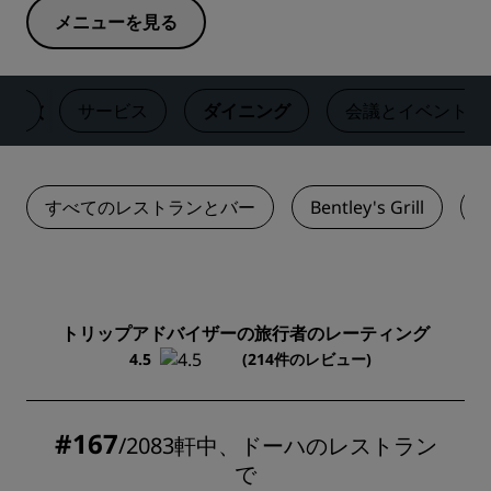
メニューを見る
客室
サービス
ダイニング
‌会議とイベント
すべてのレストランとバー
Bentley's Grill
C
トリップアドバイザーの旅行者のレーティング
4.5
(214件のレビュー)
#167
/2083軒中、ドーハのレストラン
で