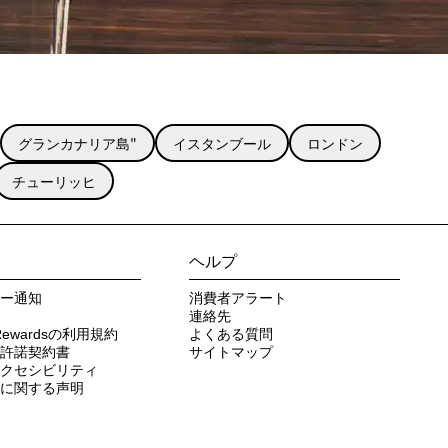
グランカナリア島"
イスタンブール
ロンドン
チューリッヒ
ヘルプ
ー通知
消費者アラート
連絡先
n Rewardsの利用規約
よくある質問
許諾契約書
サイトマップ
クセシビリティ
に関する声明