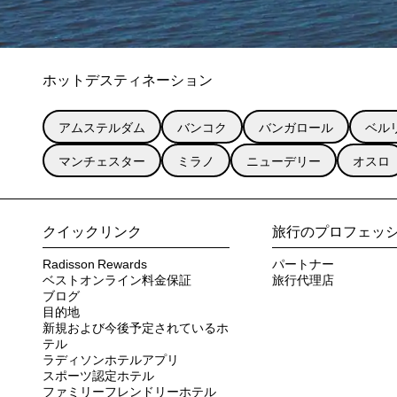
ホットデスティネーション
アムステルダム
バンコク
バンガロール
ベル
マンチェスター
ミラノ
ニューデリー
オスロ
クイックリンク
旅行のプロフェッ
Radisson Rewards
パートナー
ベストオンライン料金保証
旅行代理店
ブログ
目的地
新規および今後予定されているホ
テル
ラディソンホテルアプリ
スポーツ認定ホテル
ファミリーフレンドリーホテル