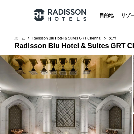
目的地
リゾ
ホーム
Radisson Blu Hotel & Suites GRT Chennai
スパ
Radisson Blu Hotel & Suites GRT C
Radisson Hotels のブランド
Radisson Hotels ブランド