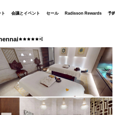
ート
会議とイベント
セール
Radisson Rewards
予
hennai
ホテルを見つけましょう
目的地
リゾート
サービス付きアパートメン
エアポートホテル
新規オープンおよびオープ
のホテル
Radisson Meetings
Radisson Meetings をご