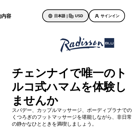
約内容
日本語
|
USD
サインイン
ホテルのセール
お得なセール情報をご確認くださ
チェンナイで唯一のト
い
初回限定の予約特典
ルコ式ハマムを体験し
ト
本日のセール
ませんか
事前にご予約ください
ン予定
パッケージをご覧ください
スパデー、カップルマッサージ、ボーディプラナでの
くつろぎのフットマッサージを堪能しながら、非日常
の静かなひとときを満喫しましょう。
旅のアイデア
紹介します
ご家族連れに優しいホテル