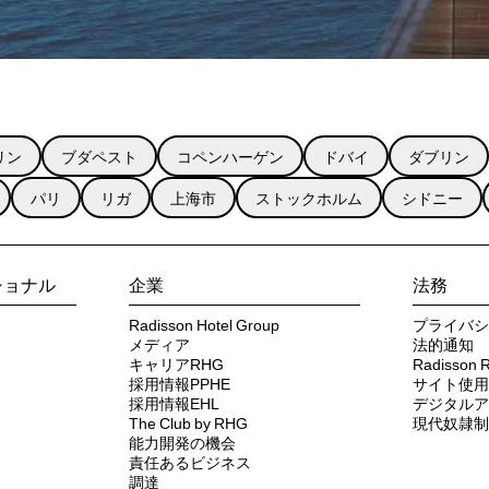
リン
ブダペスト
コペンハーゲン
ドバイ
ダブリン
パリ
リガ
上海市
ストックホルム
シドニー
ショナル
企業
法務
Radisson Hotel Group
プライバシ
メディア
法的通知
キャリアRHG
Radisso
採用情報PPHE
サイト使用
採用情報EHL
デジタルア
The Club by RHG
現代奴隷制
能力開発の機会
責任あるビジネス
調達