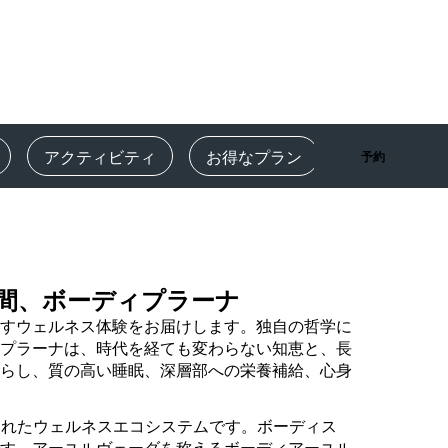
Rad Pets
ウェディング会場
持続可能な滞在
スポーツチームのご滞在
出張者
アクティビティ
お得なプラン
レビュー
予約
市内中心部にあるホテル
ブログをご覧ください
Radisson Rewards
間、ボーディプラーナ
プログラムを見つける
すウェルネス体験をお届けします。独自の哲学に
特典
プラーナは、時代を経ても変わらない知恵と、長
ポイントの使用方法
らし、質の高い睡眠、深層部への栄養補給、心身
ポイントを獲得する方法
Bookers and Planners
されたウェルネスエコシステムです。ボーディス
す。アーユルヴェーダを称えるボーディアーユル