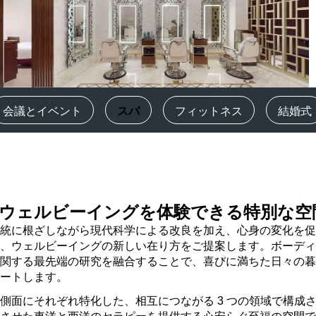
会議スペースを予約します
見積もりを依頼する
イベントの目的地
業界ソリューション
‌会議とイベント
スパ
フィットネス
結婚式
フライトを検索
フライトを検索
ダイニング
ウェルビーイングを体験できる特別な空
レストランを探す
統に根ざしながら現代科学による改良を加え、心身の変化を促
、ウェルビーイングの新しい在り方をご提案します。ボーディ
デジタルサービス
関する最先端の研究を融合することで、喜びに満ちた日々の暮
ポートします。
Radisson Hotels アプリ
側面にそれぞれ特化した、相互につながる 3 つの領域で構成
させた東洋と西洋のセラピーを提供する心安らぐ至福の空間で