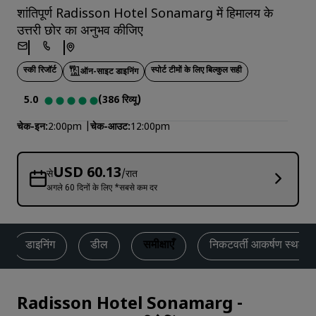
शांतिपूर्ण Radisson Hotel Sonamarg में हिमालय के
उत्तरी छोर का अनुभव कीजिए
स्की रिजॉर्ट
स्‍पोर्ट टीमों के लिए बिल्कुल सही
ऑन-साइट डाइनिंग
5.0
(386 रिव्यू)
चेक-इन
2:00pm
चेक-आउट
12:00pm
USD 60.13
से
/रात
अगले 60 दिनों के लिए *सबसे कम दर
डाइनिंग
डील
समीक्षाएँ
निकटवर्ती आकर्षण स्थल
Radisson Hotel Sonamarg
-