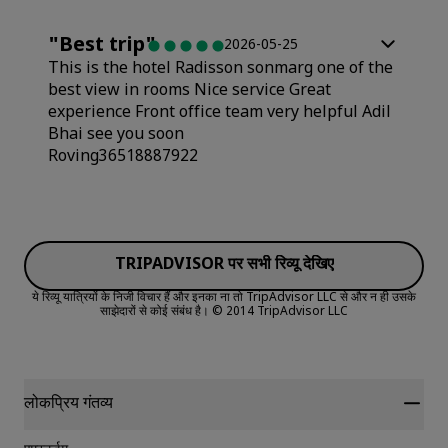
Rooms
"
Best trip
"
2026-05-25
This is the hotel Radisson sonmarg one of the
Value
best view in rooms Nice service Great
experience Front office team very helpful Adil
Bhai see you soon
Sleep Quality
Roving36518887922
Location
TRIPADVISOR पर सभी रिव्यू देखिए
Cleanliness
ये रिव्यू यात्रियों के निजी विचार हैं और इनका ना तो TripAdvisor LLC से और न ही उसके
साझेदारों से कोई संबंध है।
© 2014 TripAdvisor LLC
Service
लोकप्रिय गंतव्य