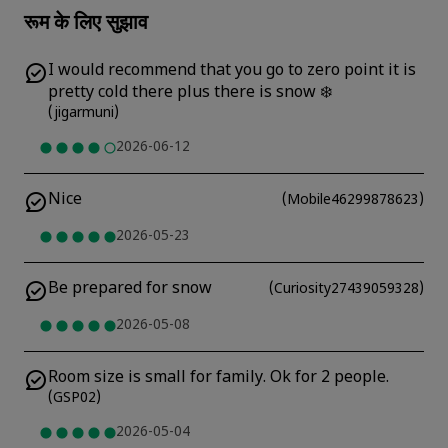
रूम के लिए सुझाव
I would recommend that you go to zero point it is
pretty cold there plus there is snow ❄️
(
jigarmuni
)
2026-06-12
Nice
(
Mobile46299878623
)
2026-05-23
Be prepared for snow
(
Curiosity27439059328
)
2026-05-08
Room size is small for family. Ok for 2 people.
(
GSP02
)
2026-05-04