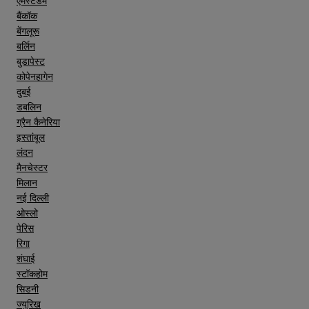
एमस्टर्डम
बैंकॉक
बेंगलूरू
बर्लिन
बुडापेस्ट
कोपेनहागेन
दुबई
डबलिन
ग्रैन कैनेरिया
इस्तांबूल
लंदन
मैनचेस्टर
मिलान
नई दिल्ली
ओस्लो
पेरिस
रिगा
शंघाई
स्टॉकहोम
सिडनी
ज्युरिख