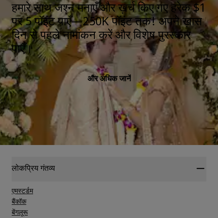
हमारे साथ जश्न मनाएँ और ख़र्च किए गए हरेक $1
पर 5 पॉइंट पाएँ—250K पॉइंट तक! अपने ख़ास
दिन से पहले नामांकन करें और विशेष पुरस्कार
पाएँ।
और अधिक जानें
लोकप्रिय गंतव्य
एमस्टर्डम
बैंकॉक
बेंगलूरू