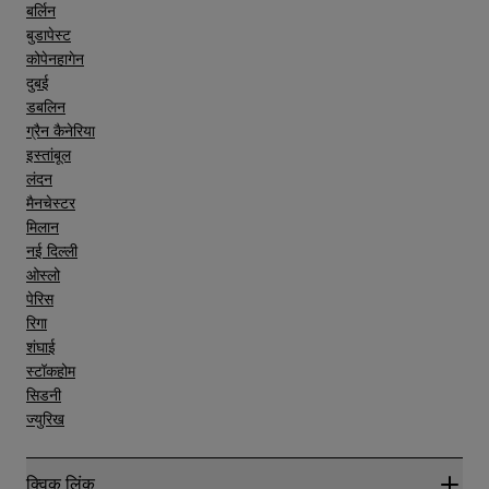
बर्लिन
बुडापेस्ट
कोपेनहागेन
दुबई
डबलिन
ग्रैन कैनेरिया
इस्तांबूल
लंदन
मैनचेस्टर
मिलान
नई दिल्ली
ओस्लो
पेरिस
रिगा
शंघाई
स्टॉकहोम
सिडनी
ज्युरिख
क्विक लिंक