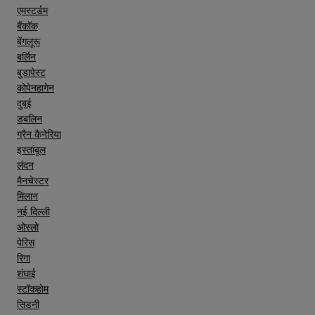
एमस्टर्डम
बैंकॉक
बेंगलूरू
बर्लिन
बुडापेस्ट
कोपेनहागेन
दुबई
डबलिन
ग्रैन कैनेरिया
इस्तांबूल
लंदन
मैनचेस्टर
मिलान
नई दिल्ली
ओस्लो
पेरिस
रिगा
शंघाई
स्टॉकहोम
सिडनी