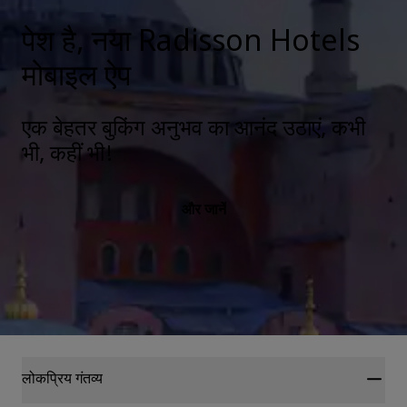
पेश है, नया Radisson Hotels
मोबाइल ऐप
एक बेहतर बुकिंग अनुभव का आनंद उठाएं, कभी
भी, कहीं भी!
और जानें
लोकप्रिय गंतव्य