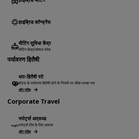
हाइब्रिड मीटिंग
हाइब्रिड कॉन्फ्रेंस
मीटिंग सुविधा केंद्र
मीटिंग केंद्र/सोशल स्पेस
पर्यावरण हितैषी
धरा-हितैषी स्टे
होटल के पर्यावरण-हितैषी होने के नियमों पर जाँचा-परखा गया
और पढ़िए
Corporate Travel
स्पोर्ट्स अप्रूव्ड
स्पोर्ट्स टीम के लिए आवास
और पढ़िए