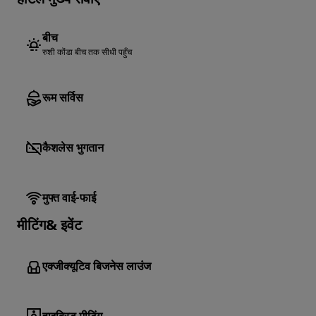
होटल मुख्य सेवाएं
बीच
रुशी कोंडा बीच तक सीधी पहुँच
रूम सर्विस
कैशलेस भुगतान
मुफ्त वाई-फाई
मीटिंग& इवेंट
एक्जीक्यूटिव बिजनेस लाउंज