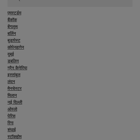
एमस्टर्डम
Cleanliness
बैंकॉक
बेंगलूरू
बर्लिन
Service
बुडापेस्ट
कोपेनहागेन
दुबई
डबलिन
ग्रैन कैनेरिया
इस्तांबूल
लंदन
मैनचेस्टर
मिलान
नई दिल्ली
ओस्लो
पेरिस
रिगा
शंघाई
स्टॉकहोम