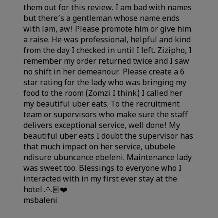
Sleep Quality
them out for this review. I am bad with names
but there’s a gentleman whose name ends
with lam, aw! Please promote him or give him
Location
a raise. He was professional, helpful and kind
from the day I checked in until I left. Zizipho, I
remember my order returned twice and I saw
Cleanliness
no shift in her demeanour. Please create a 6
star rating for the lady who was bringing my
food to the room (Zomzi I think) I called her
Service
my beautiful uber eats. To the recruitment
team or supervisors who make sure the staff
delivers exceptional service, well done! My
beautiful uber eats I doubt the supervisor has
that much impact on her service, ububele
ndisure ubuncance ebeleni. Maintenance lady
was sweet too. Blessings to everyone who I
interacted with in my first ever stay at the
hotel 🙏🏾❤️
msbaleni