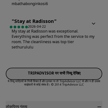
mbathabonginkosi6
Cleanliness
Rooms
"
Stay at Radisson
Service
"
2026-04-22
My stay at Radisson was exceptional.
Value
Everything was perfect from the service to my
room. The cleanliness was top tier
Sleep Quality
sethurululu
Rooms
Location
TRIPADVISOR पर सभी रिव्यू देखिए
Value
Cleanliness
ये रिव्यू यात्रियों के निजी विचार हैं और इनका ना तो TripAdvisor LLC से और न ही उसके
साझेदारों से कोई संबंध है।
© 2014 TripAdvisor LLC
Sleep Quality
Service
Location
लोकप्रिय गंतव्य