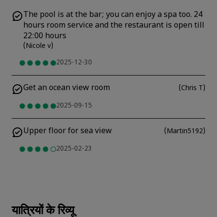
The pool is at the bar; you can enjoy a spa too. 24
hours room service and the restaurant is open till
22:00 hours
(
Nicole v
)
2025-12-30
Get an ocean view room
(
Chris T
)
2025-09-15
Upper floor for sea view
(
Martin5192
)
2025-02-23
यात्रियों के रिव्यू