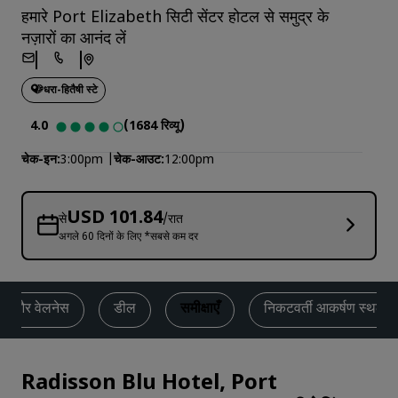
हमारे Port Elizabeth सिटी सेंटर होटल से समुद्र के
नज़ारों का आनंद लें
धरा-हितैषी स्टे
4.0
(1684 रिव्यू)
चेक-इन
3:00pm
चेक-आउट
12:00pm
USD 101.84
से
/रात
अगले 60 दिनों के लिए *सबसे कम दर
ेस और वेलनेस
डील
समीक्षाएँ
निकटवर्ती आकर्षण स्थल
Radisson Blu Hotel, Port