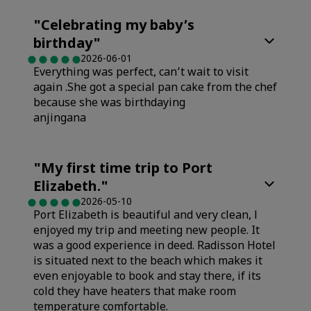
Rooms
"
Celebrating my baby’s
birthday
"
Value
2026-06-01
Everything was perfect, can’t wait to visit
again .She got a special pan cake from the chef
Sleep Quality
because she was birthdaying
anjingana
Location
Rooms
"
My first time trip to Port
Elizabeth.
Cleanliness
"
Value
2026-05-10
Port Elizabeth is beautiful and very clean, l
Service
enjoyed my trip and meeting new people. It
Sleep Quality
was a good experience in deed. Radisson Hotel
is situated next to the beach which makes it
even enjoyable to book and stay there, if its
Location
cold they have heaters that make room
temperature comfortable.