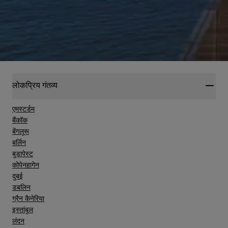
प्राप्त करें
लोकप्रिय गंतव्य
एमस्टर्डम
बैंकॉक
बेंगलूरू
बर्लिन
बुडापेस्ट
कोपेनहागेन
दुबई
डबलिन
ग्रैन कैनेरिया
इस्तांबूल
लंदन