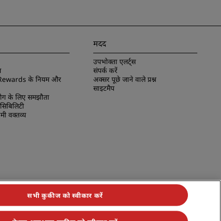
मदद
उपभोक्ता एलर्ट्स
स
संपर्क करें
Rewards के नियम और
अक्सर पूछे जाने वाले प्रश्न
साइटमैप
ोग के लिए समझौता
ेसिबिलिटी
ी वक्तव्य
सभी कुकीज को स्वीकार करें