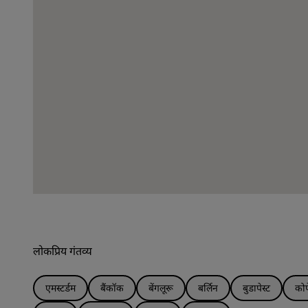
लोकप्रिय गंतव्य
एमस्टर्डम
बैंकॉक
बेंगलूरू
बर्लिन
बुडापेस्ट
कोप