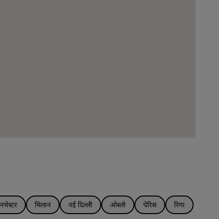
ैनचेस्टर
मिलान
नई दिल्ली
ओस्लो
पेरिस
रिगा