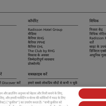
कॉर्पोरेट
विधिक
Radisson Hotel Group
निजता केंद्र
मीडिया
विधिक नोटि
कैरियर RHG
Radisson 
कैरियर PPHE
शर्तें
कैरियर EHL
साइट के उपय
The Club by RHG
डिजिटल एक्स
विकास के अवसर
आधुनिक गुलाम
जिम्मेदारीपूर्ण व्यवसाय
प्रोक्योरमेंट
ें
सबस्क्राइब करें
 Discover करें
हमारे सबसे लोकप्रिय सौदों से कभी न चूकें
ञापन और ब्राउजिंग अनुभव को बेहतर और निजी बनाने के लिए,
ए, और हमारी मार्केटिंग व सेल्स की कोशिशों में मदद के लिए
्जेक्ट) (“कुकीज”) का उपयोग करता है। “सभी कुकीज को