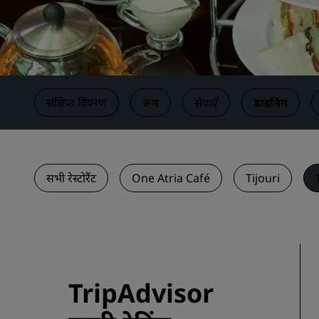
चीन में संबद्ध ब्रांड
संक्षिप्त विवरण
रूम
सेवाएँ
डाइनिंग
सभी रेस्टोरैंट
One Atria Café
Tijouri
TripAdvisor