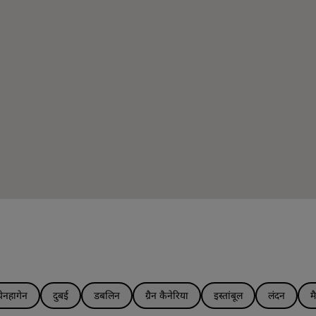
ेनहागेन
दुबई
डबलिन
ग्रैन कैनेरिया
इस्तांबूल
लंदन
म