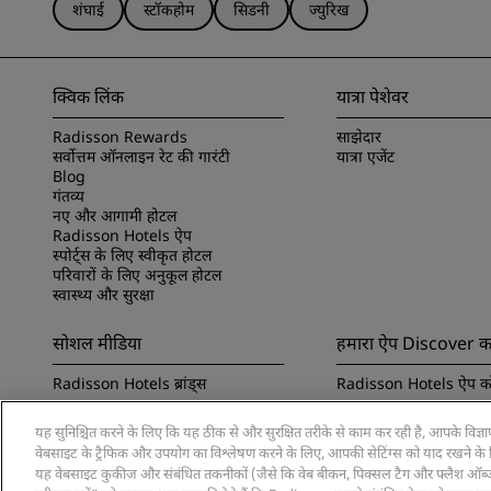
शंघाई
स्टॉकहोम
सिडनी
ज्युरिख
क्विक लिंक
यात्रा पेशेवर
Radisson Rewards
साझेदार
सर्वोत्तम ऑनलाइन रेट की गारंटी
यात्रा एजेंट
Blog
गंतव्य
नए और आगामी होटल
Radisson Hotels ऐप
स्पोर्ट्स के लिए स्वीकृत होटल
परिवारों के लिए अनुकूल होटल
स्वास्थ्य और सुरक्षा
सोशल मीडिया
हमारा ऐप Discover कर
Radisson Hotels ब्रांड्स
Radisson Hotels ऐप को
यह सुनिश्चित करने के लिए कि यह ठीक से और सुरक्षित तरीके से काम कर रही है, आपके विज्
वेबसाइट के ट्रैफिक और उपयोग का विश्लेषण करने के लिए, आपकी सेटिंग्स को याद रखने के लि
यह वेबसाइट कुकीज और संबंधित तकनीकों (जैसे कि वेब बीकन, पिक्सल टैग और फ्लैश ऑब