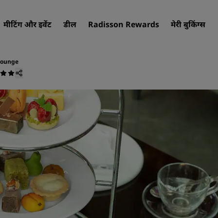
मीटिंग और इवेंट
डील
Radisson Rewards
मेरी बुकिंग्स
Lounge
अपना होटल खोजें
गंतव्य
रिज़ॉर्ट
सर्विस्ड अपार्टमेंट
एयरपोर्ट होटल
नए और जल्दी शुरू होने वाले होटल
मीटिंग और इवेंट
Radisson Meetings की खोज कर
मीटिंग की जगह बुक करें