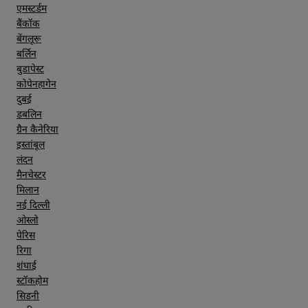
एमस्टर्डम
बैंकॉक
बेंगलूरू
बर्लिन
बुडापेस्ट
कोपेनहागेन
दुबई
डबलिन
ग्रैन कैनेरिया
इस्तांबूल
लंदन
मैनचेस्टर
मिलान
नई दिल्ली
ओस्लो
पेरिस
रिगा
शंघाई
स्टॉकहोम
सिडनी