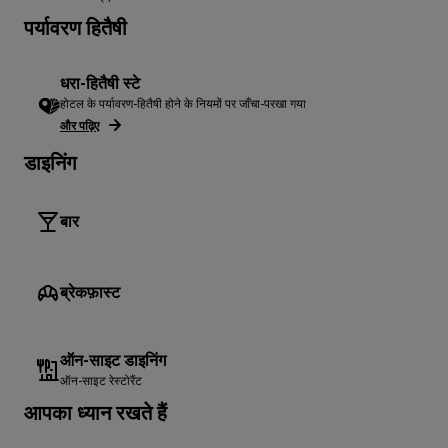
पर्यावरण हितैषी
धरा-हितैषी स्टे
होटल के पर्यावरण-हितैषी होने के नियमों पर जाँचा-परखा गया
और पढ़िए
डाइनिंग
बार
ब्रेकफ़ास्ट
ऑन-साइट डाइनिंग
ऑन-साइट रेस्टोरैंट
आपका ध्यान रखते हैं