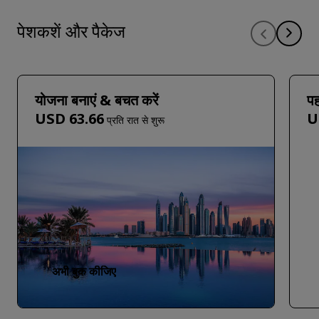
पेशकशें और पैकेज
योजना बनाएं & बचत करें
पह
USD 63.66
U
प्रति रात से शुरू
अभी बुक कीजिए