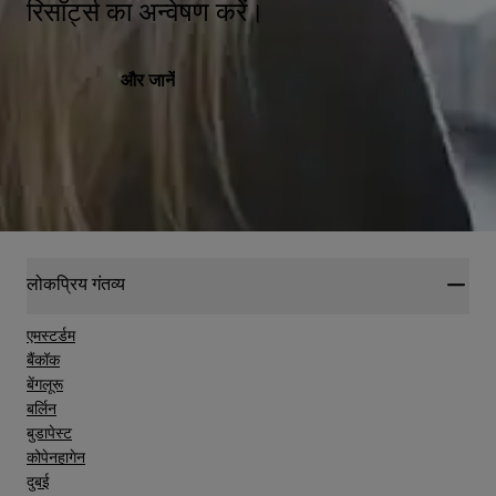
रिसॉर्ट्स का अन्वेषण करें।
और जानें
लोकप्रिय गंतव्य
एमस्टर्डम
बैंकॉक
बेंगलूरू
बर्लिन
बुडापेस्ट
कोपेनहागेन
दुबई