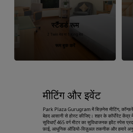
स्टैंडर्ड रूम
2 Twin बेड या 1 King बेड
रूम बुक करें
मीटिंग और इवेंट
Park Plaza Gurugram में बिज़नेस मीटिंग, कॉन्फ़
बेहद आसानी से होस्ट कीजिए। शहर के कॉर्पोरेट केंद्र म
सुविधाएँ 465 वर्ग मीटर का सुविधाजनक इवेंट स्पेस प्रद
फ़ाई, आधुनिक ऑडियो-विज़ुअल तकनीक और हमारे अनुभव