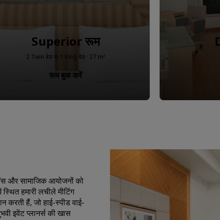
Superior रूम
2 Twin बेड या 1 King बेड · 27 m²
रूम बुक करें
रेंस और सामाजिक आयोजनों को
ें स्थित हमारी लचीले मीटिंग
ान करती हैं, जो हाई-स्पीड वाई-
ी इवेंट प्लानर्स की खास