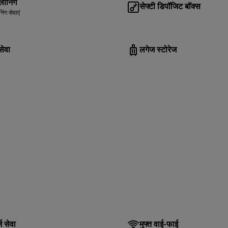
्लीनिंग
सेफ्टी डिपॉजिट बॉक्स
िंग सेवाएं
सेवा
लगेज स्टोरेज
ज सेवा
मुफ्त वाई-फाई