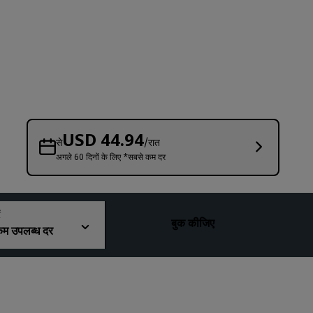
विवाह स्थल
लंबे समय तक ठहरना
स्पोर्ट टीमों का रहना
बिजनेस यात्री
सिटी सेंटर होटल
हमारा ब्लॉग देखें
USD 44.94
से
/रात
अगले 60 दिनों के लिए *सबसे कम दर
Radisson Rewards
Radisson Rewards को जानें
लाभ
ं
बुक कीजिए
म उपलब्ध दर
पॉइंटों का उपयोग कैसे करें
पॉइंट कैसे पाएँ
Bookers and Planners