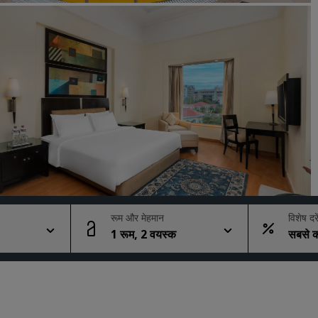
कोट का अनुरोध करें
इवेंट के डेस्टिनेशन
उद्योगों के लिए समाधान
फ्लाइट्स खोजें
फ्लाइट्स खोजें
डाइनिंग
किसी रेस्टोरेंट को खोजें
रूम और मेहमान
विशेष दरे
1 रूम, 2 वयस्क
सबसे क
डिजिटल सेवाएं
Radisson Hotels ऐप