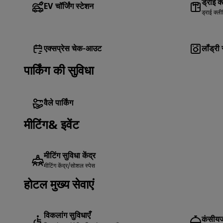
ड्राई क
EV चॉर्जिंग स्टेशन
ड्राई क्लीन
एक्सप्रेस चेक-आउट
लॉंड्री 
पार्किंग की सुविधा
वैले पार्किंग
मीटिंग& इवेंट
मीटिंग सुविधा केंद्र
मीटिंग केंद्र/सोशल स्पेस
होटल मुख्य सेवाएं
विकलांग सुविधाएँ
कंसीयर्