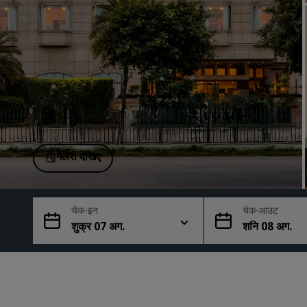
चीन में संबद्ध ब्रांड
गैलरी देखिए
चेक-इन
चेक-आउट
शुक्र 07 अग.
शनि 08 अग.