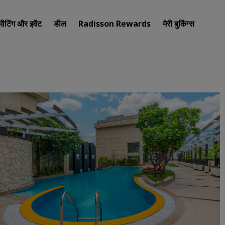
मीटिंग और इवेंट
डील
Radisson Rewards
मेरी बुकिंग्स
अपना होटल खोजें
गंतव्य
रिज़ॉर्ट
सर्विस्ड अपार्टमेंट
एयरपोर्ट होटल
नए और जल्दी शुरू होने वाले होटल
मीटिंग और इवेंट
Radisson Meetings की खोज कर
मीटिंग की जगह बुक करें