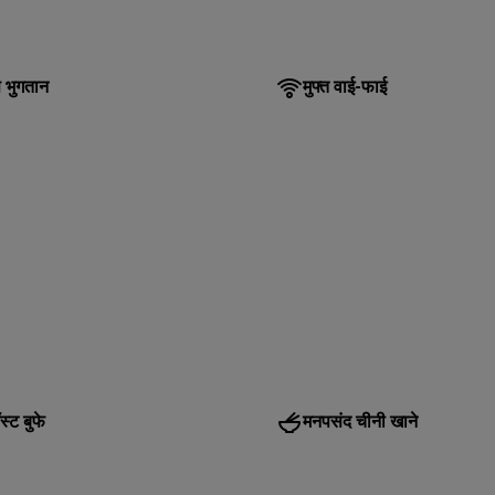
 भुगतान
मुफ्त वाई-फाई
स्ट बुफे
मनपसंद चीनी खाने