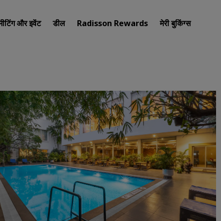
मीटिंग और इवेंट
डील
Radisson Rewards
मेरी बुकिंग्स
अपना होटल खोजें
गंतव्य
रिज़ॉर्ट
सर्विस्ड अपार्टमेंट
एयरपोर्ट होटल
नए और जल्दी शुरू होने वाले होटल
मीटिंग और इवेंट
Radisson Meetings की खोज कर
मीटिंग की जगह बुक करें