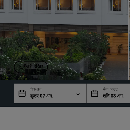
चीन में संबद्ध ब्रांड
गैलरी देखिए
चेक-इन
चेक-आउट
शुक्र 07 अग.
शनि 08 अग.