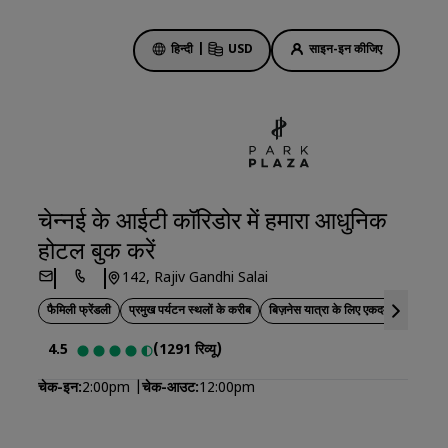
हिन्दी
|
USD
साइन-इन कीजिए
होटल की डील
हमारी डील के बारे में जानें
चेन्नई के आईटी कॉरिडोर में हमारा आधुनिक
पहली बार का मजा कुछ और ही होता है
होटल बुक करें
दिन की सबसे अच्छी डील
142, Rajiv Gandhi Salai
पहले से बुकिंग करें
फैमिली फ्रेंडली
प्रमुख पर्यटन स्थलों के करीब
बिज़नेस यात्रा के लिए एकदम सही
हमारे पैकेज देखें
4.5
(1291 रिव्यू)
ट्रैवल के आइडिए
चेक-इन
2:00pm
चेक-आउट
12:00pm
ें
परिवार के लिए अनुकूल होटल
Rad Pets