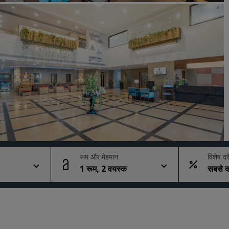
कोट का अनुरोध करें
इवेंट के डेस्टिनेशन
उद्योगों के लिए समाधान
फ्लाइट्स खोजें
फ्लाइट्स खोजें
डाइनिंग
किसी रेस्टोरेंट को खोजें
रूम और मेहमान
विशेष दरे
1 रूम, 2 वयस्क
सबसे क
डिजिटल सेवाएं
Radisson Hotels ऐप