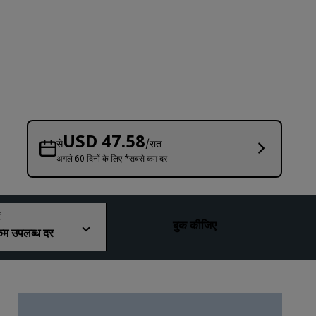
विवाह स्थल
लंबे समय तक ठहरना
स्पोर्ट टीमों का रहना
बिजनेस यात्री
सिटी सेंटर होटल
हमारा ब्लॉग देखें
USD 47.58
से
/रात
अगले 60 दिनों के लिए *सबसे कम दर
Radisson Rewards
Radisson Rewards को जानें
लाभ
ं
बुक कीजिए
म उपलब्ध दर
पॉइंटों का उपयोग कैसे करें
पॉइंट कैसे पाएँ
Bookers and Planners