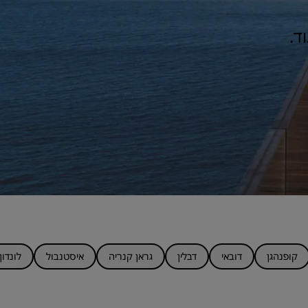
ד.
קופנהגן
דובאי
דבלין
גראן קנריה
איסטנבול
לונדון