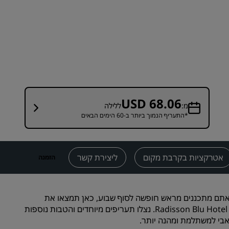
מקומות לחתונה
שהות בת קיימא
שהיות של קבוצות ספורט
נוסע למטרת עסקים
מלונות במרכז העיר
בקר בבלוג שלנו
USD 68.06
מ:
ללילה
*התעריף הנמוך ביותר ב-60 הימים הבאים
Radisson Rewards
גלו את Radisson Rewards
יתרונות
אטרקציות בקרבת מקום
ליצירת קשר
הזמנה
כיצד להשתמש בנקודות
איך לצבור נקודות
אתם מתכננים מראש חופשה לסוף שבוע, כאן תמצאו את
מבקרים ומתכננים
המבצעים הטובים ביותר למלון Radisson Blu Hotel & Resort, Abu Dhabi Corniche. נצלו תעריפים מיוחדים והטבות נוספות
אבי למשתלמת ומהנה יותר.