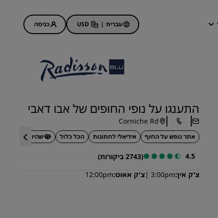
עברית
|
USD
כניסה
ההזמנות שלי
מבצעי מלונות
גלה את המבצעים שלנו
התענגו על נופי החופים של אבו דאבי
הפעם הראשונה תמיד הכי טובה
Corniche Rd
מבצעי היום
אתר נופש על החוף
אידיאלי לחתונות
הכל כלול
שהיות בנות קיימא
הזמן מראש
ראה את החבילות שלנו
4.5
(2743 ביקורות)
צ'ק אין
3:00pm
צ'ק אאוט
12:00pm
רעיונות לנסיעות
מלונות ידידותיים למשפחות
Rad Pets