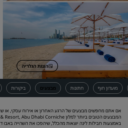
בקשת הצעת מחיר
יעדים לאירועים
פתרונות לתעשייה
חיפוש טיסות
חיפוש טיסות
הצגת הגלריה
אוכל
חיפוש מסעדה
מועדון חוף
חתונות
מבצעים
ביקורות
שירותים דיגיטליים
אפליקציית Radisson Hotels
אם אתם מחפשים מבצעים של הרגע האחרון או אירוח עסקי, או ש
באמצעות חבילות לינה יוצאות מהכלל, שיהפכו את השהייה באבו ד