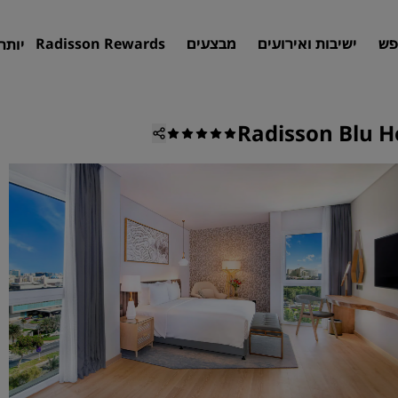
פש
ישיבות ואירועים
מבצעים
Radisson Rewards
יותר
Radisson Blu H
חיפוש מלון
יעדים
אתרי נופש
דירות שירות
מלונות בשדה תעופה
מלונות חדשים ושיתווספו בקרוב
פגישות ואירועים
גלו את Radisson Meetings
הזמינו מקום לפגישה