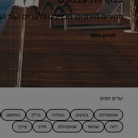
מחירים מיוחדים, מבצעים בלעדיים ועוד ועו
למידע נוסף
יעדים חמים
אמסטרדם
בנגקוק
בנגלורו
ברלין
בודפשט
ריגה
שנחאי
שטוקהולם
סידני
ציריך