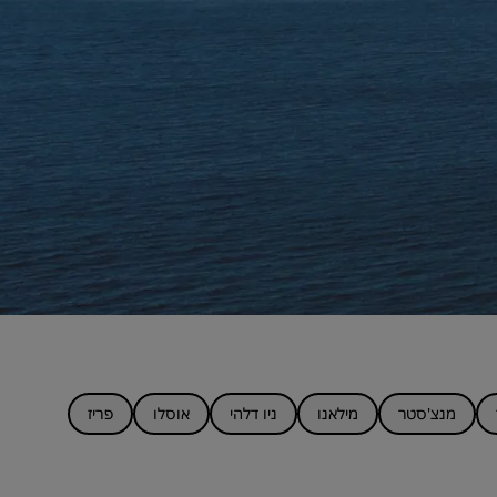
מנצ'סטר
מילאנו
ניו דלהי
אוסלו
פריז