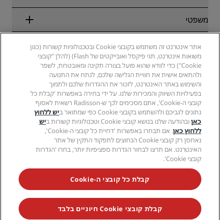
יעדים
סוכני נסיעות
מלונות חדשים והמלונות שבדרך
Radisson Hotel Group
משפטי
Radisson Hotels APP
מדיה
מלונות מאושרים לספורט
קריירות ב-RHG
מרכז הפרטיות
עזרה
מלונות ידידותיים למשפחות
אתר אינטרנט זה משתמש בקובצי Cookie ובטכנולוגיות קשורות (כגון
קריירות ב-PPHE
הודעה משפטית
בריאות ובטיחות
משואות אינטרנט, תגי פיקסל ואובייקטים של Flash) (להלן "קובצי
קריירות ב-EHL
תנאים והתניות של Radisson Rewards
התראות לצרכנים
Cookie") כדי לוודא שהוא פועל בצורה תקינה ומאובטחת, לשפר
The Club by RHG
מדיה חברתית
הסכם שימוש באתר
ולהתאים אישית את חוויית הגלישה שלכם, לנתח את התנועה
איש קשר
הזדמנויות פיתוח
והשימוש באתר האינטרנט, לזכור את ההגדרות שלכם ולתמוך
נגישות דיגיטלית
שאלות נפוצות
מותגים של Radisson Hotels
עסק אחראי
בפעילויות השיווק והמכירות שלנו. על ידי בחירה באפשרות 'קבלת כל
הצהרת עבדות מודרנית
מפת אתר
קובצי ה-Cookie', אתם מסכימים לכך ש-Radisson רשאית לאסוף
רכש
נתונים לגביכם ולהשתמש בקובצי Cookie כפי שמתואר ב
יש ללחוץ
כאן
ובהודעה שלנו בנושא קובצי Cookie וטכנולוגיות קשורות ב
יש
ללחוץ כאן
. אם תבחרו באפשרות 'דחיית כל קובצי ה-Cookie',
נאחסן רק קובצי Cookie הנחוצים לתפקוד התקין של אתר
האינטרנט. אם תרצו לבחור הגדרות ספציפיות יותר, בחרו 'הגדרות
קובצי Cookie'.
לעולם אל תחמיצו את המבצעים הפופולריים ביותר שלנו
קבלת כל קובצי ה-Cookie
קבלת קובצי Cookie חיוניים בלבד
© 2026 Radisson Hotel Group.
כל הזכויות שמורות. RHG Radisson Hotel