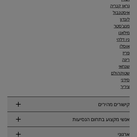
גראן קנריה
איסטנבול
לונדון
מנצ'סטר
מילאנו
ניו דלהי
אוסלו
פריז
ריגה
שנחאי
שטוקהולם
סידני
ציריך
קישורים מהירים
Radisson Rewards
אנשי מקצוע בתחום הנסיעות
הבטחת התעריף המקוון הטוב ביותר
בלוג
שותפים
ארגוני