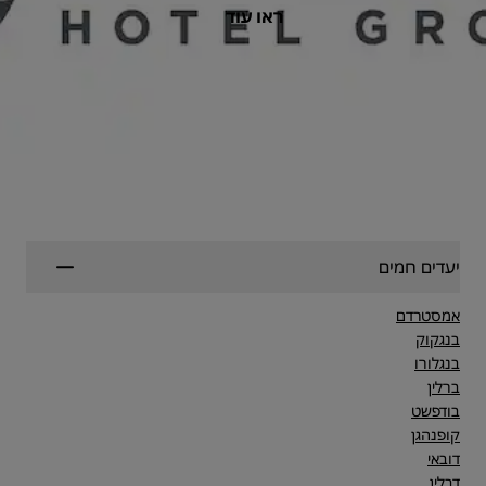
ראו עוד
יעדים חמים
אמסטרדם
בנגקוק
בנגלורו
ברלין
בודפשט
קופנהגן
דובאי
דבלין