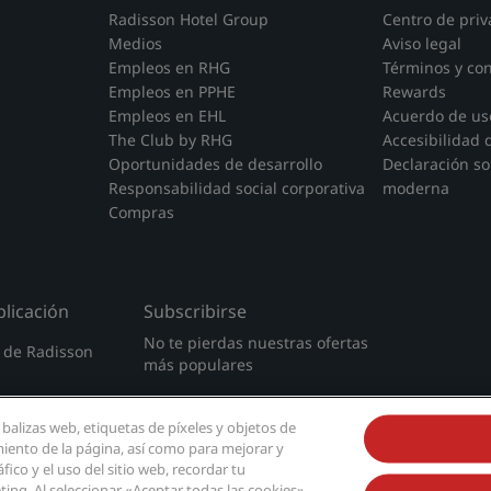
Radisson Hotel Group
Centro de priv
Medios
Aviso legal
Empleos en RHG
Términos y co
Empleos en PPHE
Rewards
Empleos en EHL
Acuerdo de uso
The Club by RHG
Accesibilidad d
Oportunidades de desarrollo
Declaración so
Responsabilidad social corporativa
moderna
Compras
licación
Subscribirse
No te pierdas nuestras ofertas
n de Radisson
más populares
 balizas web, etiquetas de píxeles y objetos de
miento de la página, así como para mejorar y
fico y el uso del sitio web, recordar tu
ing. Al seleccionar «Aceptar todas las cookies»