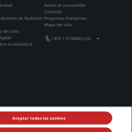
acidad
Avisos al consumidor
Contacto
ndiciones de Radisson
Preguntas frecuentes
Mapa del sitio
 del sitio
igital
+353 1 5138080 (US)
bre la esclavitud
Aceptar todas las cookies