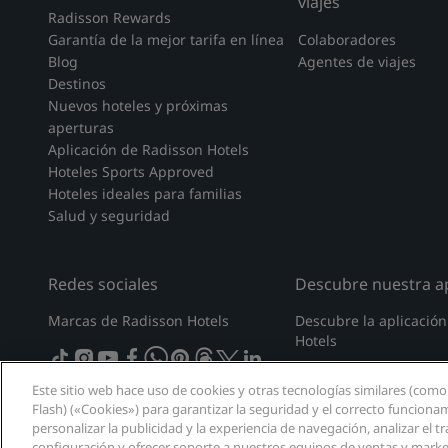
viajes
Radisson Rewards
Garantía de la mejor tarifa en línea
Colaboradores
Blog
Agentes de viajes
Destinos
Nuevos hoteles y próximas
aperturas
Aplicación de Radisson Hotels
Hoteles Sports Approved
Hoteles ideales para familias
Salud y seguridad
Redes sociales
Descubre nuestra ap
Marcas de Radisson Hotels
Descubre la aplicació
Hotels
tiktok
instagram
youtube
facebook
whatsapp
pinterest
threads
twitter
linkedin
Este sitio web hace uso de cookies y otras tecnologías similares (como
Flash) («Cookies») para garantizar la seguridad y el correcto funciona
personalizar la publicidad y la experiencia de navegación, analizar el trá
configuración y ofrecer soporte a nuestros equipos de ventas y market