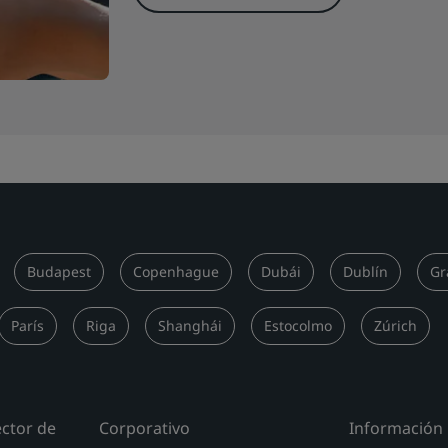
Budapest
Copenhague
Dubái
Dublín
Gr
París
Riga
Shanghái
Estocolmo
Zúrich
ector de
Corporativo
Información 