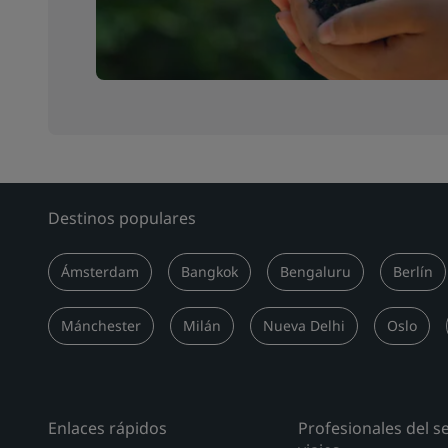
Destinos populares
Ámsterdam
Bangkok
Bengaluru
Berlín
Mánchester
Milán
Nueva Delhi
Oslo
Enlaces rápidos
Profesionales del s