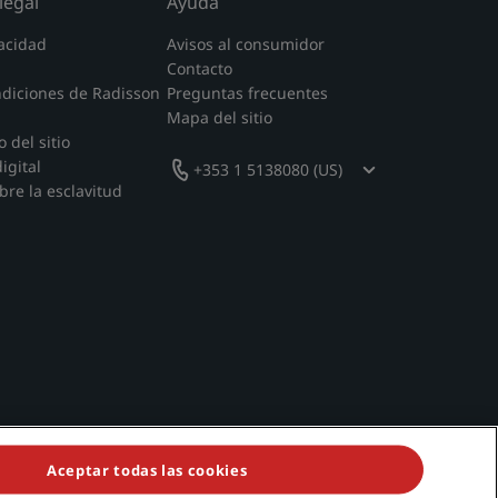
legal
Ayuda
acidad
Avisos al consumidor
Contacto
ndiciones de Radisson
Preguntas frecuentes
Mapa del sitio
 del sitio
igital
+353 1 5138080 (US)
bre la esclavitud
Aceptar todas las cookies