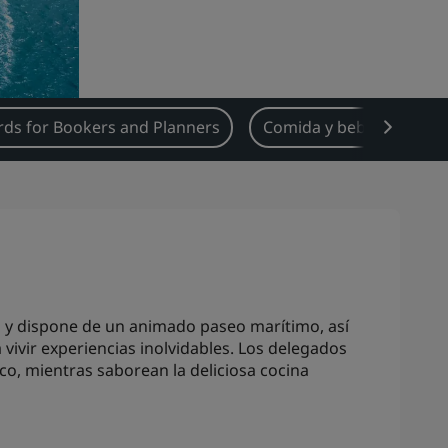
ds for Bookers and Planners
Comida y bebida
Ti
o y dispone de un animado paseo marítimo, así
vivir experiencias inolvidables. Los delegados
co, mientras saborean la deliciosa cocina