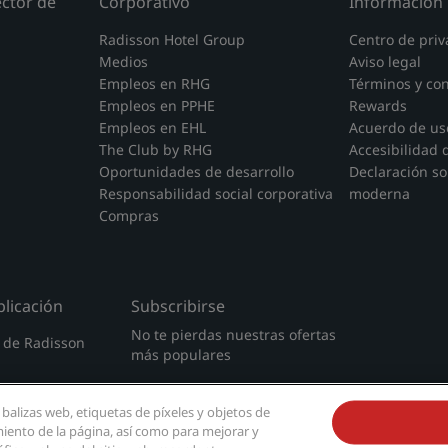
ector de
Corporativo
Información 
Radisson Hotel Group
Centro de priv
Medios
Aviso legal
Empleos en RHG
Términos y co
Empleos en PPHE
Rewards
Empleos en EHL
Acuerdo de uso
The Club by RHG
Accesibilidad d
Oportunidades de desarrollo
Declaración so
Responsabilidad social corporativa
moderna
Compras
licación
Subscribirse
No te pierdas nuestras ofertas
n de Radisson
más populares
 balizas web, etiquetas de píxeles y objetos de
miento de la página, así como para mejorar y