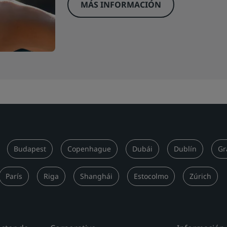
MÁS INFORMACIÓN
Budapest
Copenhague
Dubái
Dublín
Gr
París
Riga
Shanghái
Estocolmo
Zúrich