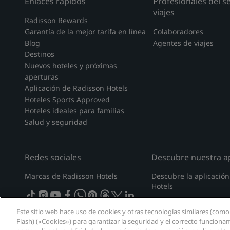
Enlaces rápidos
Profesionales del s
viajes
Radisson Rewards
Garantía de la mejor tarifa en línea
Colaboradores
Blog
Agentes de viajes
Destinos
Nuevos hoteles y próximas
aperturas
Aplicación de Radisson Hotels
Hoteles Sports Approved
Hoteles ideales para familias
Salud y seguridad
Redes sociales
Descubre nuestra ap
Marcas de Radisson Hotels
Descubre la aplicació
Hotels
tiktok
instagram
youtube
facebook
whatsapp
pinterest
threads
twitter
linkedin
Este sitio web hace uso de cookies y otras tecnologías similares (como
Flash) («Cookies») para garantizar la seguridad y el correcto funciona