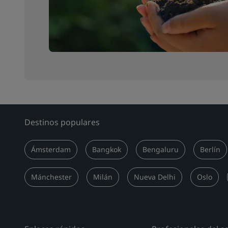
Destinos populares
Ámsterdam
Bangkok
Bengaluru
Berlín
Mánchester
Milán
Nueva Delhi
Oslo