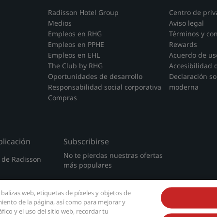
Radisson Hotel Group
Centro de priv
Medios
Aviso legal
Empleos en RHG
Términos y co
Empleos en PPHE
Rewards
Empleos en EHL
Acuerdo de uso
The Club by RHG
Accesibilidad d
Oportunidades de desarrollo
Declaración so
Responsabilidad social corporativa
moderna
Compras
licación
Subscribirse
No te pierdas nuestras ofertas
n de Radisson
más populares
 balizas web, etiquetas de píxeles y objetos de
miento de la página, así como para mejorar y
fico y el uso del sitio web, recordar tu