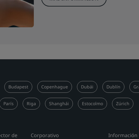
Budapest
Copenhague
Dubái
Dublín
Gr
París
Riga
Shanghái
Estocolmo
Zúrich
ector de
Corporativo
Información 