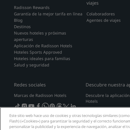
viajes
Radisson Rewards
Garantía de la mejor tarifa en línea
Colaboradores
Blog
Agentes de viajes
Destinos
Nuevos hoteles y próximas
aperturas
Aplicación de Radisson Hotels
Hoteles Sports Approved
Hoteles ideales para familias
Salud y seguridad
Redes sociales
Descubre nuestra ap
Marcas de Radisson Hotels
Descubre la aplicació
Hotels
tiktok
instagram
youtube
facebook
whatsapp
pinterest
threads
twitter
linkedin
Este sitio web hace uso de cookies y otras tecnologías similares (como
Flash) («Cookies») para garantizar la seguridad y el correcto funciona
personalizar la publicidad y la experiencia de navegación, analizar el trá