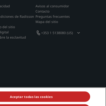
acidad
Avisos al consumidor
Contacto
ndiciones de Radisson
Preguntas frecuentes
Mapa del sitio
 del sitio
igital
+353 1 5138080 (US)
bre la esclavitud
Aceptar todas las cookies