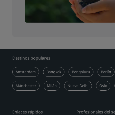
Destinos populares
Ámsterdam
Bangkok
Bengaluru
Berlín
Mánchester
Milán
Nueva Delhi
Oslo
Enlaces rápidos
Profesionales del s