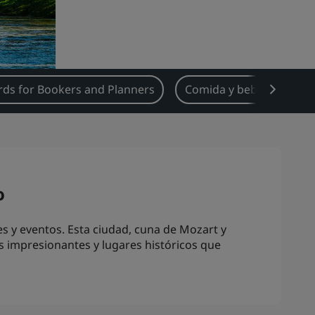
ds for Bookers and Planners
Comida y bebida
Ti
o
s y eventos. Esta ciudad, cuna de Mozart y
s impresionantes y lugares históricos que