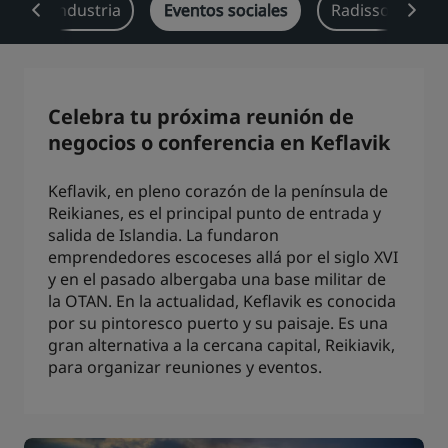
a cada industria
Eventos sociales
Radisson Rewar
Park Plaza
Park Inn by Radisson
Hoteles en el centro de la ciudad
Visita nuestro blog
Celebra tu próxima reunión de
Prize by Radisson
Country Inn & Suites
negocios o conferencia en Keflavik
Keflavik, en pleno corazón de la península de
Reikianes, es el principal punto de entrada y
Marcas afiliadas en China
salida de Islandia. La fundaron
J.
Jin Jiang
emprendedores escoceses allá por el siglo XVI
y en el pasado albergaba una base militar de
la OTAN. En la actualidad, Keflavik es conocida
por su pintoresco puerto y su paisaje. Es una
Kunlun
Golden Tulip
gran alternativa a la cercana capital, Reikiavik,
para organizar reuniones y eventos.