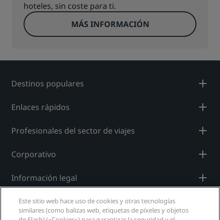
hoteles, sin coste para ti.
MÁS INFORMACIÓN
Destinos populares
Enlaces rápidos
Profesionales del sector de viajes
Corporativo
Información legal
Ayuda
Este sitio web hace uso de cookies y otras tecnologías
similares (como balizas web, etiquetas de píxeles y objetos
de Flash) («Cookies») para garantizar la seguridad y el