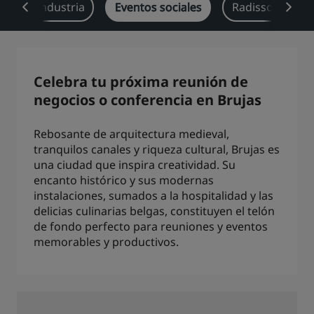
a cada industria
Eventos sociales
Radisson Rewar
Park Plaza
Park Inn by Radisson
Hoteles en el centro de la ciudad
Visita nuestro blog
Celebra tu próxima reunión de
Prize by Radisson
Country Inn & Suites
negocios o conferencia en Brujas
Rebosante de arquitectura medieval,
tranquilos canales y riqueza cultural, Brujas es
Marcas afiliadas en China
una ciudad que inspira creatividad. Su
J.
Jin Jiang
encanto histórico y sus modernas
instalaciones, sumados a la hospitalidad y las
delicias culinarias belgas, constituyen el telón
de fondo perfecto para reuniones y eventos
Kunlun
Golden Tulip
memorables y productivos.