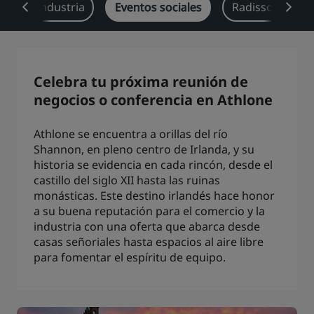
a cada industria
Eventos sociales
Radisson Rewar
Park Plaza
Park Inn by Radisson
Hoteles en el centro de la ciudad
Visita nuestro blog
Celebra tu próxima reunión de
Prize by Radisson
Country Inn & Suites
negocios o conferencia en Athlone
Athlone se encuentra a orillas del río
Shannon, en pleno centro de Irlanda, y su
Marcas afiliadas en China
historia se evidencia en cada rincón, desde el
J.
Jin Jiang
castillo del siglo XII hasta las ruinas
monásticas. Este destino irlandés hace honor
a su buena reputación para el comercio y la
industria con una oferta que abarca desde
Kunlun
Golden Tulip
casas señoriales hasta espacios al aire libre
para fomentar el espíritu de equipo.