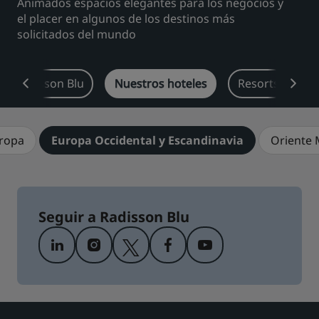
Animados espacios elegantes para los negocios y
el placer en algunos de los destinos más
Park Plaza
Park Inn by Radisson
solicitados del mundo
Hoteles en el centro de la ciudad
Visita nuestro blog
de Radisson Blu
Nuestros hoteles
Resorts
H
Prize by Radisson
Country Inn & Suites
uropa
Europa Occidental y Escandinavia
Oriente 
Marcas afiliadas en China
J.
Jin Jiang
Seguir a Radisson Blu
Kunlun
Golden Tulip