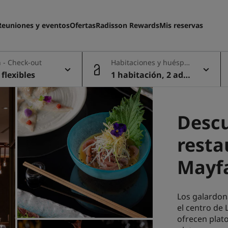
Reuniones y eventos
Ofertas
Radisson Rewards
Mis reservas
 - Check-out
Habitaciones y huéspe
des
flexibles
1 habitación, 2 adul
tos
Descu
resta
Mayfa
Los galardon
el centro de
ofrecen plato