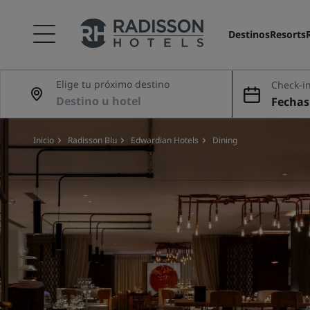
Destinos
Resorts
Elige tu próximo destino
Check-in
Fechas 
Inicio
Radisson Blu
Edwardian Hotels
Dining