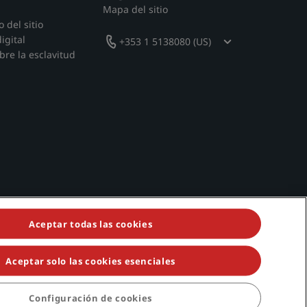
Mapa del sitio
 del sitio
igital
+353 1 5138080 (US)
bre la esclavitud
Aceptar todas las cookies
Aceptar solo las cookies esenciales
isson Individuals, Park Plaza, Park Inn, Country Inn & Suites, Prize by
Configuración de cookies