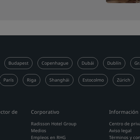
Budapest
Copenhague
Dubái
Dublín
Gr
París
Riga
Shanghái
Estocolmo
Zúrich
ector de
Corporativo
Información 
Radisson Hotel Group
Centro de priv
Medios
Aviso legal
Empleos en RHG
Términos y co