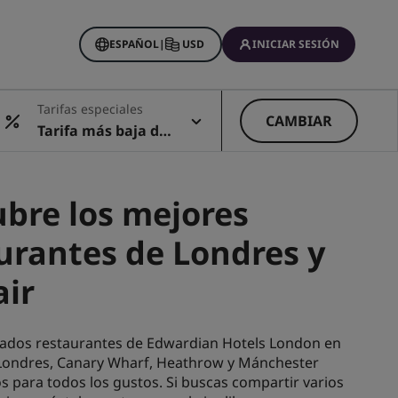
ESPAÑOL
|
USD
INICIAR SESIÓN
Tarifas especiales
CAMBIAR
Tarifa más baja dis
ponible
bre los mejores
urantes de Londres y
ir
ados restaurantes de Edwardian Hotels London en
 Londres, Canary Wharf, Heathrow y Mánchester
s para todos los gustos. Si buscas compartir varios