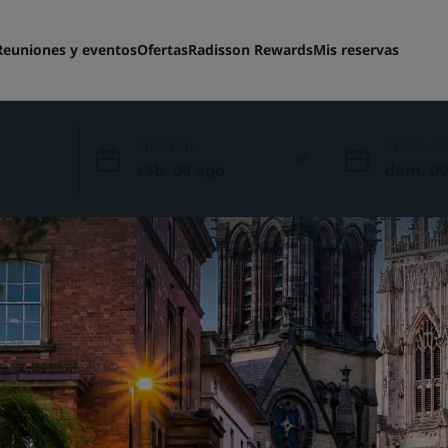
Reuniones y eventos
Ofertas
Radisson Rewards
Mis reservas
Check-in
Check-ou
sáb. 08 ago
dom. 09