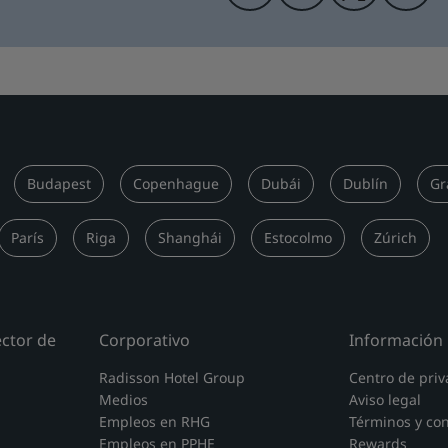
Budapest
Copenhague
Dubái
Dublín
Gr
París
Riga
Shanghái
Estocolmo
Zúrich
ector de
Corporativo
Información 
Radisson Hotel Group
Centro de priv
Medios
Aviso legal
Empleos en RHG
Términos y co
Empleos en PPHE
Rewards