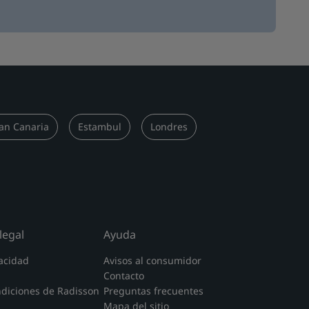
an Canaria
Estambul
Londres
legal
Ayuda
acidad
Avisos al consumidor
Contacto
ndiciones de Radisson
Preguntas frecuentes
Mapa del sitio