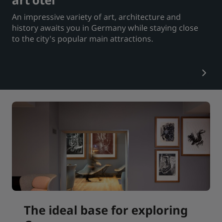
An impressive variety of art, architecture and
Park Plaza
Park Inn by Radisson
Hoteles en el centro de la ciudad
history awaits you in Germany while staying close
to the city's popular main attractions.
Visita nuestro blog
Prize by Radisson
Country Inn & Suites
Marcas afiliadas en China
J.
Jin Jiang
Kunlun
Golden Tulip
The ideal base for exploring