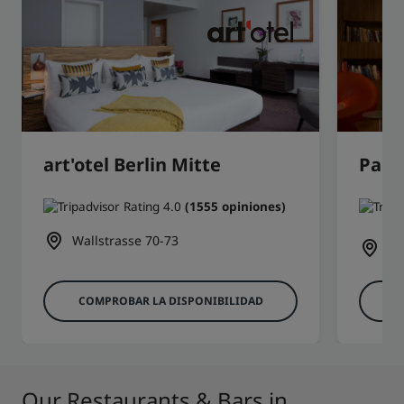
art'otel Berlin Mitte
Park 
(1555 opiniones)
Li
Wallstrasse 70-73
Ge
COMPROBAR LA DISPONIBILIDAD
C
Our Restaurants & Bars in