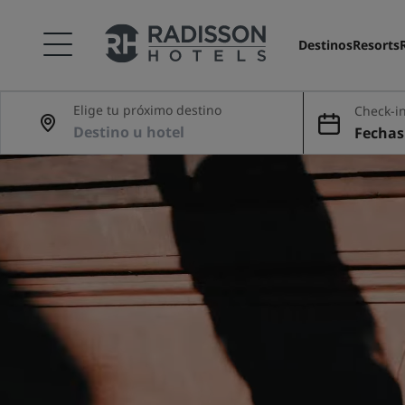
Destinos
Resorts
Elige tu próximo destino
Check-in
Fechas 