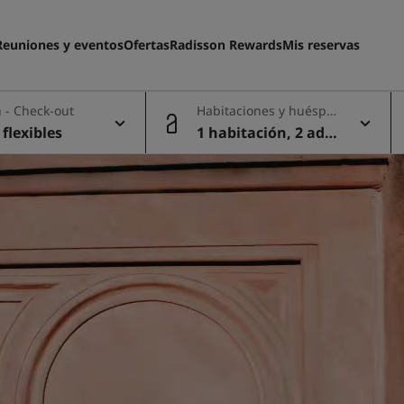
Reuniones y eventos
Ofertas
Radisson Rewards
Mis reservas
 - Check-out
Habitaciones y huéspe
des
flexibles
1 habitación, 2 adul
tos