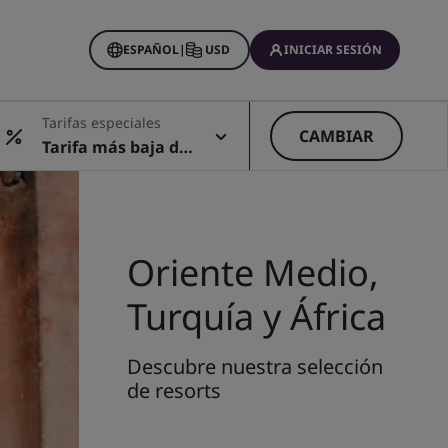
ESPAÑOL
|
USD
INICIAR SESIÓN
Tarifas especiales
CAMBIAR
Tarifa más baja dis
ponible
Oriente Medio,
Turquía y África
Descubre nuestra selección
de resorts