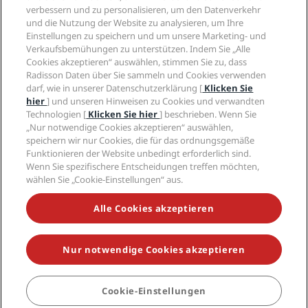
Privacy Centre
Hilfe
Familienfreundliche Hotels
verbessern und zu personalisieren, um den Datenverkehr
Karriere PPHE
Rechtliche Hinweise
Gesundheit & Sicherheit
und die Nutzung der Website zu analysieren, um Ihre
Karrieren EHL
Radisson Rewards Geschäftsbedingungen
Einstellungen zu speichern und um unsere Marketing- und
Verbrauchermeldungen
The Club by RHG
Soziale Medien
Website-Nutzungsvereinbarung
Verkaufsbemühungen zu unterstützen. Indem Sie „Alle
Kontakt
Entwicklungsmöglichkeiten
Cookies akzeptieren“ auswählen, stimmen Sie zu, dass
Digitale Barrierefreiheit
FAQ
Marken von Radisson Hotels
Responsible Business – Unser Engagement
Radisson Daten über Sie sammeln und Cookies verwenden
Moderne Sklaverei – Erklärung
Inhaltsübersicht
darf, wie in unserer Datenschutzerklärung [
Klicken Sie
Einkauf
hier
] und unseren Hinweisen zu Cookies und verwandten
Technologien [
Klicken Sie hier
] beschrieben. Wenn Sie
„Nur notwendige Cookies akzeptieren“ auswählen,
speichern wir nur Cookies, die für das ordnungsgemäße
Funktionieren der Website unbedingt erforderlich sind.
Wenn Sie spezifischere Entscheidungen treffen möchten,
wählen Sie „Cookie-Einstellungen“ aus.
VERPASSEN SIE NIEMALS UNSERE BELIEBTESTEN
ANGEBOTE
Alle Cookies akzeptieren
Nur notwendige Cookies akzeptieren
© 2026 Radisson Hotel Group.
Alle Rechte vorbehalten. RHG Radisson
Hotel Group, Radisson, Radisson RED, Radisson Blu, Radisson Collection,
Radisson Individuals, Park Plaza, Park Inn, Country Inn & Suites, Prize by
Radisson, Radisson Rewards und Radisson Meetings sind Warenzeichen
Cookie-Einstellungen
der Radisson Hotel Group.