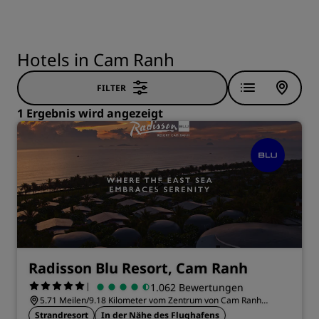
Hotels in Cam Ranh
FILTER
1 Ergebnis wird angezeigt
Radisson Blu Resort, Cam Ranh
|
1.062 Bewertungen
5.71 Meilen/9.18 Kilometer vom Zentrum von Cam Ranh
entfernt
Strandresort
In der Nähe des Flughafens