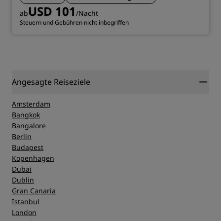
USD 101
ab
/Nacht
Steuern und Gebühren nicht inbegriffen
Angesagte Reiseziele
Amsterdam
Bangkok
Bangalore
Berlin
Budapest
Kopenhagen
Dubai
Dublin
Gran Canaria
Istanbul
London