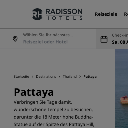
Reiseziele
R
Wählen Sie Ihr nächstes
Check-in
Abenteuer
Sa. 08 
Unsere Marken
ug.
Marken von Radisson Hotels
Startseite
Destinations
Thailand
Pattaya
Pattaya
Verbringen Sie Tage damit,
wunderschöne Tempel zu besuchen,
darunter die 18 Meter hohe Buddha-
Statue auf der Spitze des Pattaya Hill,