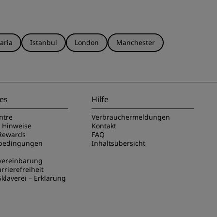
aria
Istanbul
London
Manchester
es
Hilfe
ntre
Verbrauchermeldungen
e Hinweise
Kontakt
Rewards
FAQ
sbedingungen
Inhaltsübersicht
vereinbarung
rrierefreiheit
klaverei – Erklärung