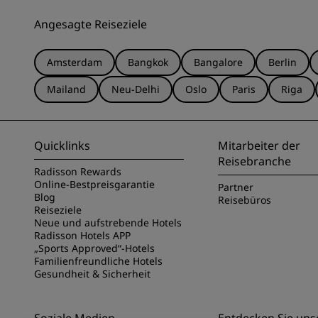
Angesagte Reiseziele
Amsterdam
Bangkok
Bangalore
Berlin
Mailand
Neu-Delhi
Oslo
Paris
Riga
Quicklinks
Mitarbeiter der
Reisebranche
Radisson Rewards
Online-Bestpreisgarantie
Partner
Blog
Reisebüros
Reiseziele
Neue und aufstrebende Hotels
Radisson Hotels APP
„Sports Approved“-Hotels
Familienfreundliche Hotels
Gesundheit & Sicherheit