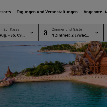
esorts
Tagungen und Veranstaltungen
Angebote
 - Zur Kasse
Zimmer und Gäste
Aug. - So. 09 A
1 Zimmer, 2 Erwach
Finden Sie Ihr Hotel
sene
Reiseziele
Resorts
Serviced Apartments
Flughafenhotels
Neue und geplante Hotels
Tagungen und
Veranstaltungen
Entdecken Sie Radisson Me