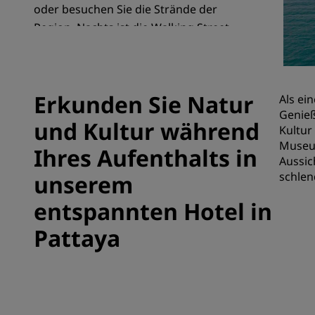
oder besuchen Sie die Strände der
Region. Nachts ist die Walking Street
der richtige Ort und zieht Besucher aus
Verbundene Marken in China
ganz Thailand an.
Erkunden Sie Natur
Als ei
Genieß
und Kultur während
Kultur
Museum
Ihres Aufenthalts in
Aussic
schlen
unserem
entspannten Hotel in
Pattaya