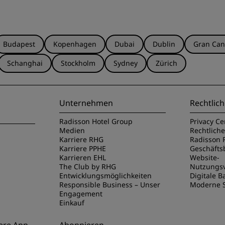
Budapest
Kopenhagen
Dubai
Dublin
Gran Can
Schanghai
Stockholm
Sydney
Zürich
Unternehmen
Rechtlich
Radisson Hotel Group
Privacy Ce
Medien
Rechtlich
Karriere RHG
Radisson 
Karriere PPHE
Geschäft
Karrieren EHL
Website-
The Club by RHG
Nutzungs
Entwicklungsmöglichkeiten
Digitale Ba
Responsible Business – Unser
Moderne S
Engagement
Einkauf