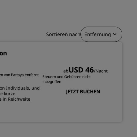
REGISTRIEREN
Sortieren nach
Entfernung
son
USD 46
ab
/Nacht
m von Pattaya entfernt
Steuern und Gebühren nicht
inbegriffen
on Individuals, und
JETZT BUCHEN
re kurze
e in Reichweite