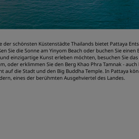
Einen Meetingraum buche
Fordern Sie ein Angebot a
Veranstaltungsorte
Branchenlösungen
ne der schönsten Küstenstädte Thailands bietet Pattaya En
en Sie die Sonne am Yinyom Beach oder buchen Sie einen B
Flüge suchen
 und einzigartige Kunst erleben möchten, besuchen Sie das
, oder erklimmen Sie den Berg Khao Phra Tamnak - auch bek
Flüge suchen
ht auf die Stadt und den Big Buddha Temple. In Pattaya kö
dern, eines der berühmten Ausgehviertel des Landes.
Restaurants
Nach einem Restaurant su
Digitale Services
Radisson Hotels App