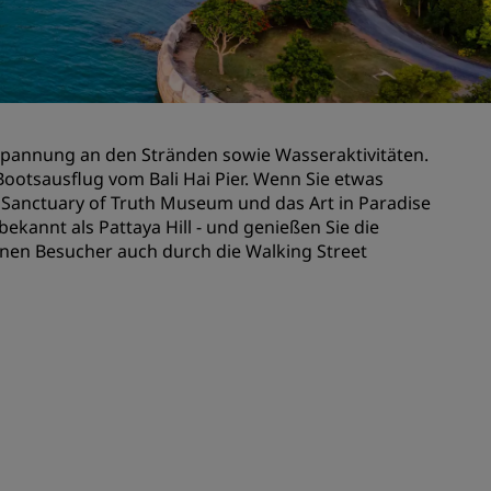
n
Hochzeitslocations
n
Nachhaltige Aufenthalte
Aufenthalte für Sportteams
Geschäftsreisender
tspannung an den Stränden sowie Wasseraktivitäten.
Hotels im Stadtzentrum
ootsausflug vom Bali Hai Pier. Wenn Sie etwas
Besuchen Sie unseren Blog
 Sanctuary of Truth Museum und das Art in Paradise
annt als Pattaya Hill - und genießen Sie die
nnen Besucher auch durch die Walking Street
Radisson Rewards
Entdecken Sie Radisson Rewards
chen
Vorteile
So verwenden Sie Punkte
So sammeln Sie Punkte
Bookers and Planners