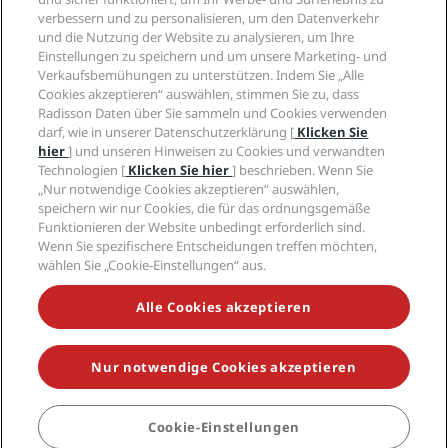
Karriere RHG
Privacy Centre
Hilfe
Familienfreundliche Hotels
verbessern und zu personalisieren, um den Datenverkehr
Karriere PPHE
Rechtliche Hinweise
Gesundheit & Sicherheit
und die Nutzung der Website zu analysieren, um Ihre
Karrieren EHL
Radisson Rewards Geschäftsbedingungen
Einstellungen zu speichern und um unsere Marketing- und
Verbrauchermeldungen
The Club by RHG
Soziale Medien
Website-Nutzungsvereinbarung
Verkaufsbemühungen zu unterstützen. Indem Sie „Alle
Kontakt
Entwicklungsmöglichkeiten
Cookies akzeptieren“ auswählen, stimmen Sie zu, dass
Digitale Barrierefreiheit
FAQ
Marken von Radisson Hotels
Responsible Business – Unser Engagement
Radisson Daten über Sie sammeln und Cookies verwenden
Moderne Sklaverei – Erklärung
Inhaltsübersicht
darf, wie in unserer Datenschutzerklärung [
Klicken Sie
Einkauf
hier
] und unseren Hinweisen zu Cookies und verwandten
Technologien [
Klicken Sie hier
] beschrieben. Wenn Sie
„Nur notwendige Cookies akzeptieren“ auswählen,
speichern wir nur Cookies, die für das ordnungsgemäße
Funktionieren der Website unbedingt erforderlich sind.
Wenn Sie spezifischere Entscheidungen treffen möchten,
wählen Sie „Cookie-Einstellungen“ aus.
VERPASSEN SIE NIEMALS UNSERE BELIEBTESTEN
ANGEBOTE
Alle Cookies akzeptieren
Nur notwendige Cookies akzeptieren
© 2026 Radisson Hotel Group.
Alle Rechte vorbehalten. RHG Radisson
Hotel Group, Radisson, Radisson RED, Radisson Blu, Radisson Collection,
Radisson Individuals, Park Plaza, Park Inn, Country Inn & Suites, Prize by
Radisson, Radisson Rewards und Radisson Meetings sind Warenzeichen
Cookie-Einstellungen
der Radisson Hotel Group.