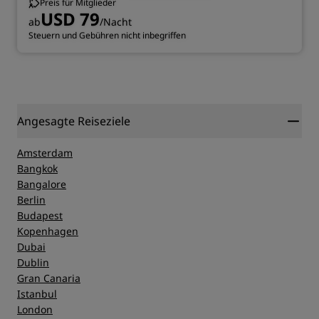
Preis für Mitglieder
USD 79
ab
/Nacht
Steuern und Gebühren nicht inbegriffen
Angesagte Reiseziele
Amsterdam
Bangkok
Bangalore
Berlin
Budapest
Kopenhagen
Dubai
Dublin
Gran Canaria
Istanbul
London