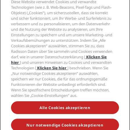
Diese Website verwendet Cookies und verwandte
Neue und aufstrebende Hotels
Radisson Hotel Group
Technologien (wie z. B. Web-Beacons, Pixel-Tags und Flash-
Rechtliches
Radisson Hotels APP
Objekte) („Cookies“), um sicherzustellen, dass sie korrekt
Medien
„Sports Approved“-Hotels
und sicher funktioniert, um Ihr Werbe- und Surferlebnis zu
Karriere RHG
Privacy Centre
Hilfe
Familienfreundliche Hotels
verbessern und zu personalisieren, um den Datenverkehr
Karriere PPHE
Rechtliche Hinweise
Gesundheit & Sicherheit
und die Nutzung der Website zu analysieren, um Ihre
Karrieren EHL
Radisson Rewards Geschäftsbedingungen
Einstellungen zu speichern und um unsere Marketing- und
Verbrauchermeldungen
The Club by RHG
Soziale Medien
Website-Nutzungsvereinbarung
Verkaufsbemühungen zu unterstützen. Indem Sie „Alle
Kontakt
Entwicklungsmöglichkeiten
Cookies akzeptieren“ auswählen, stimmen Sie zu, dass
Digitale Barrierefreiheit
FAQ
Marken von Radisson Hotels
Responsible Business – Unser Engagement
Radisson Daten über Sie sammeln und Cookies verwenden
Moderne Sklaverei – Erklärung
Inhaltsübersicht
darf, wie in unserer Datenschutzerklärung [
Klicken Sie
Einkauf
hier
] und unseren Hinweisen zu Cookies und verwandten
Technologien [
Klicken Sie hier
] beschrieben. Wenn Sie
„Nur notwendige Cookies akzeptieren“ auswählen,
speichern wir nur Cookies, die für das ordnungsgemäße
Funktionieren der Website unbedingt erforderlich sind.
Wenn Sie spezifischere Entscheidungen treffen möchten,
wählen Sie „Cookie-Einstellungen“ aus.
VERPASSEN SIE NIEMALS UNSERE BELIEBTESTEN
ANGEBOTE
Alle Cookies akzeptieren
Nur notwendige Cookies akzeptieren
© 2026 Radisson Hotel Group.
Alle Rechte vorbehalten. RHG Radisson