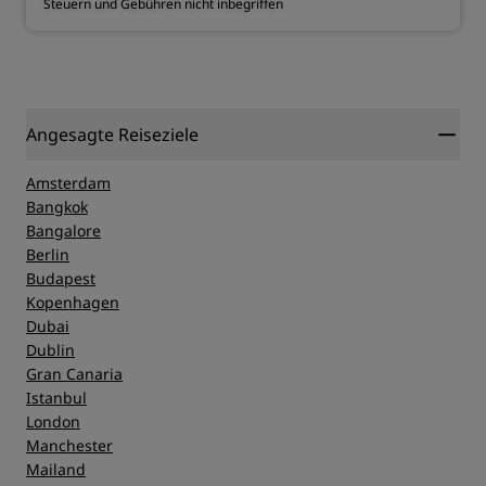
Steuern und Gebühren nicht inbegriffen
Angesagte Reiseziele
Amsterdam
Bangkok
Bangalore
Berlin
Budapest
Kopenhagen
Dubai
Dublin
Gran Canaria
Istanbul
London
Manchester
Mailand